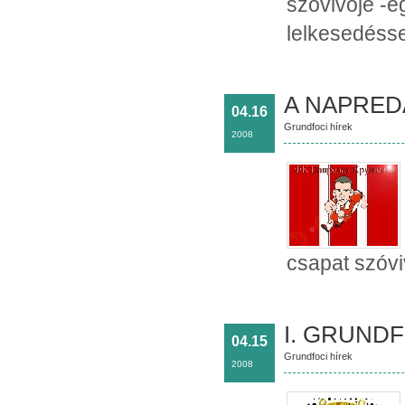
szóvivője -e
lelkesedéss
A NAPREDAK
04.16
Grundfoci hírek
2008
csapat szóvi
I. GRUND
04.15
Grundfoci hírek
2008