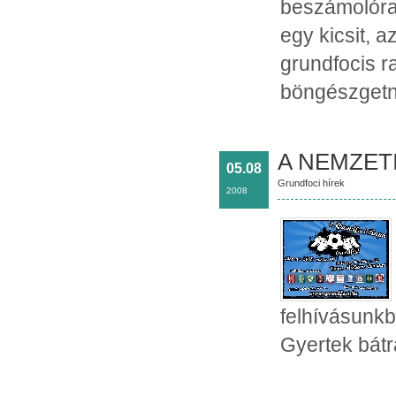
beszámolóra 
egy kicsit, 
grundfocis r
böngészgetni
A NEMZETI 
05.08
Grundfoci hírek
2008
felhívásunk
Gyertek bátr