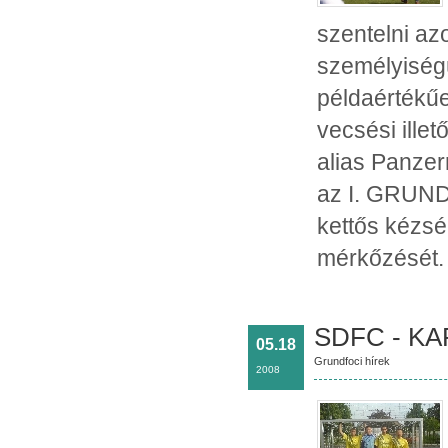
szentelni az
személyiségü
példaértékűe
vecsési ille
alias Panzer
az I. GRUND
kettős kézsé
mérkőzését.
SDFC - KA
05.18
Grundfoci hírek
2008