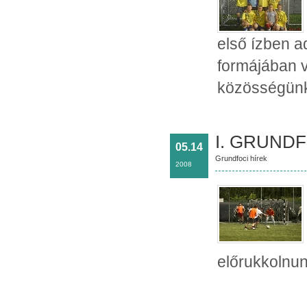
első ízben 
formájában v
közösségün
I. GRUNDF
05.14
Grundfoci hírek
2008
előrukkolnu