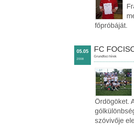
Fr
me
főpróbáját.
FC FOCISOK
05.05
Grundfoci hírek
2008
Ördögöket. 
gólkülönbsé
szóvivője el