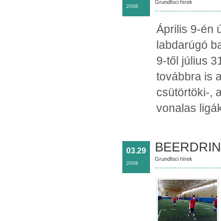
Grundfoci hírek
2008
Április 9-én
labdarúgó ba
9-től július
továbbra is a
csütörtöki-, 
vonalas ligá
BEERDRINK
03.29
Grundfoci hírek
2008