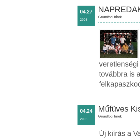
NAPREDAK 
04.27
Grundfoci hírek
2008
veretlenségi
továbbra is 
felkapaszkod
Műfüves Kis
04.24
Grundfoci hírek
2008
Új kiírás a 