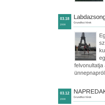
Labdazsongl
03.18
Grundfoci hírek
2008
Eg
sz
ku
eg
felvonultatja
ünnepnapról
NAPREDAK 
03.12
Grundfoci hírek
2008