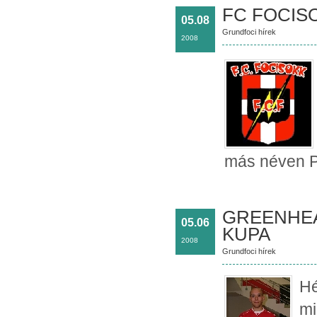
FC FOCISOK
05.08
Grundfoci hírek
2008
más néven P
GREENHEA
05.06
KUPA
2008
Grundfoci hírek
Hé
mi