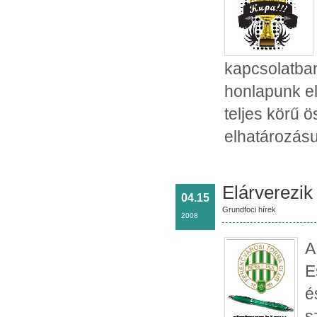
kapcsolatba
honlapunk el
teljes körű 
elhatározásu
Elárverezik 
04.15
Grundfoci hírek
2008
A
E
é
s