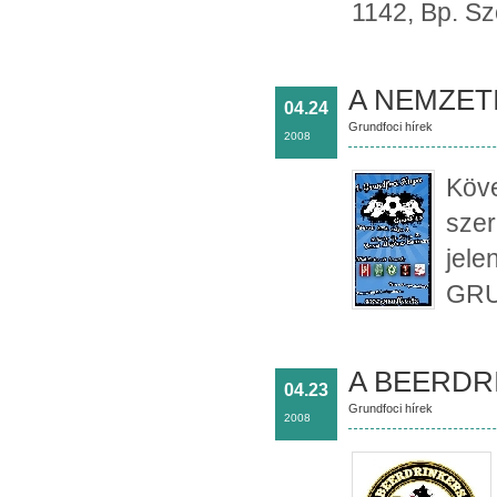
1142, Bp. Sző
A NEMZETI 
04.24
Grundfoci hírek
2008
Köve
szer
jele
GRU
A BEERDR
04.23
Grundfoci hírek
2008