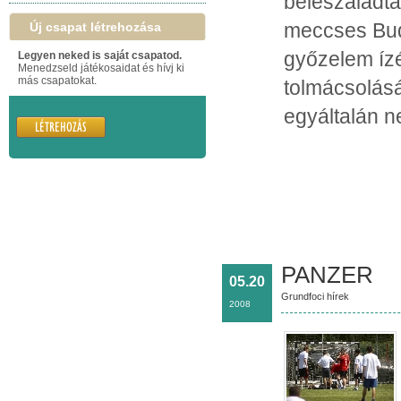
beleszaladt
meccses Bud
Új csapat létrehozása
győzelem ízé
Legyen neked is saját csapatod.
Menedzseld játékosaidat és hívj ki
más csapatokat.
tolmácsolásá
egyáltalán 
PANZER
05.20
Grundfoci hírek
2008