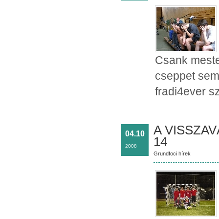
Csank mester
cseppet sem 
fradi4ever sz
A VISSZA
04.10
14
2008
Grundfoci hírek