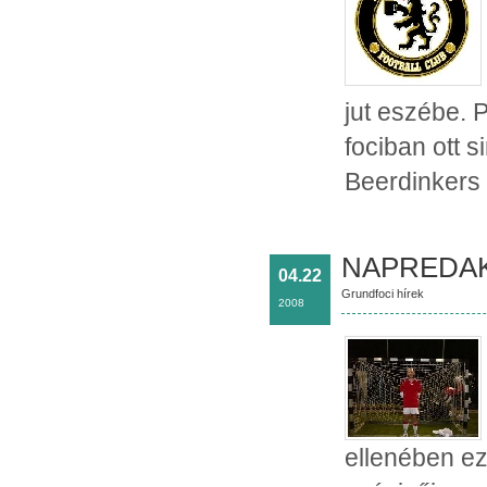
jut eszébe. 
fociban ott s
Beerdinkers 
NAPREDAK 
04.22
Grundfoci hírek
2008
ellenében ezz