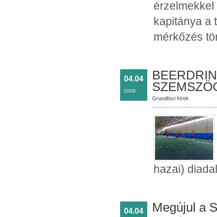
érzelmekkel 
kapitánya a 
mérkőzés tör
BEERDRINK
04.04
SZEMSZÖ
2008
Grundfoci hírek
hazai) diada
Megújul a 
04.04