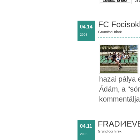
FC Focisokk
04.14
Grundfoci hírek
2008
hazai pálya 
Ádám, a "sör
kommentálja
FRADI4EVE
04.11
Grundfoci hírek
2008