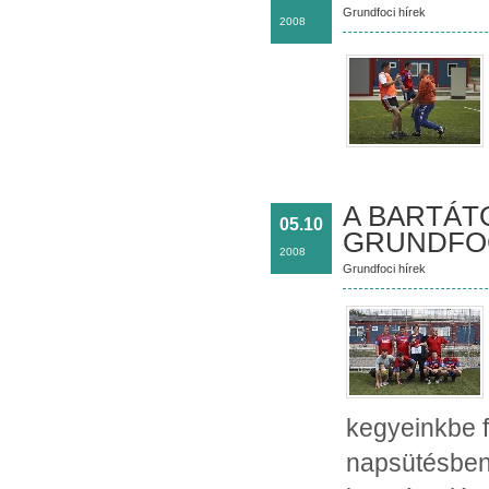
Grundfoci hírek
2008
A BARTÁTO
05.10
GRUNDFOC
2008
Grundfoci hírek
kegyeinkbe f
napsütésben 