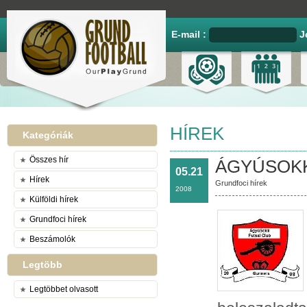
E-mail :
J
HÍREK
Kategóriák
Összes hír
ÁGYÚSOKK 
05.21
Hírek
Grundfoci hírek
2008
Külföldi hírek
Grundfoci hírek
Beszámolók
Legtöbb
Legtöbbet olvasott