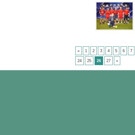
«
1
2
3
4
5
6
7
24
25
26
27
»