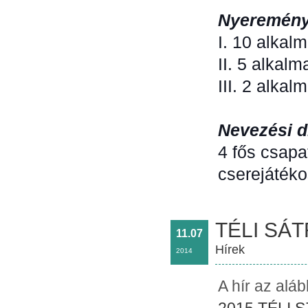
Nyeremény
I. 10 alkal
II. 5 alkal
III. 2 alka
Nevezési dí
4 fős csap
cserejátéko
TÉLI SÁ
11.07
Hírek
2014
A hír az alá