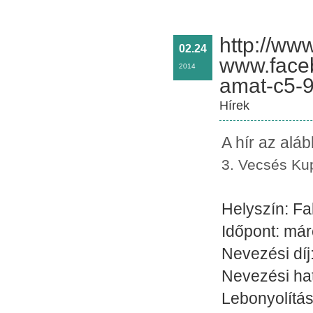
http://ww
02.24
www.face
2014
amat-c5-
Hírek
A hír az alá
3. Vecsés K
Helyszín: Fa
Időpont: már
Nevezési díj:
Nevezési hat
Lebonyolítá