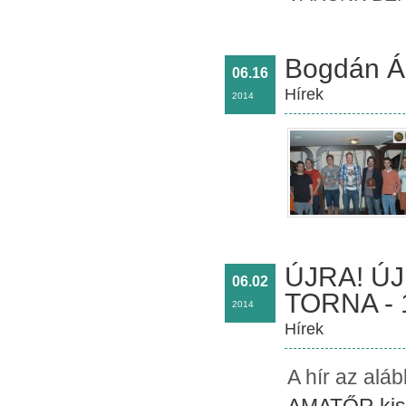
Bogdán Ád
06.16
Hírek
2014
ÚJRA! ÚJ
06.02
TORNA - 12
2014
Hírek
A hír az alá