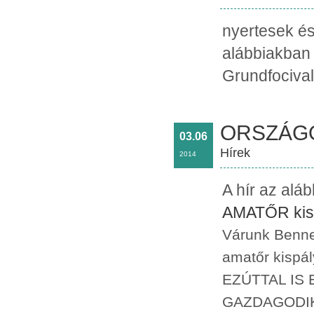
nyertesek é
alábbiakban
Grundfocival!
ORSZÁGO
03.06
Hírek
2014
A hír az alá
AMATŐR kisp
Várunk Benn
amatőr kispá
EZÚTTAL IS
GAZDAGODIK!!