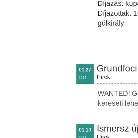
Díjazás: kup
Díjazottak: 
gólkirály
Grundfoci
01.27
Hírek
2014
WANTED! Gru
kereseti leh
Ismersz új
01.10
Hírek
2014