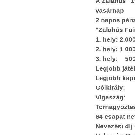
A Zalahús "1
vasárnap
2 napos pénz
"Zalahús Fai
1. hely: 2.00
2. hely: 1 00
3. hely: 500
Legjobb játé
Legjobb kap
Gólkirály:
Vigaszág:
Tornagyőztes
64 csapat ne
Nevezési díj 