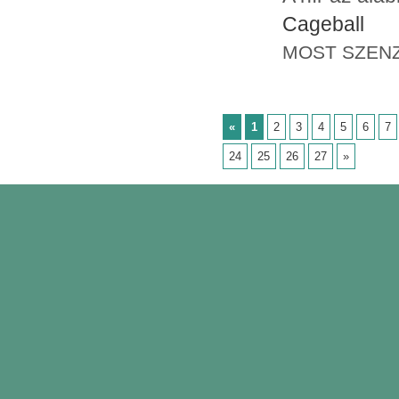
Cageball
MOST SZENZ
«
1
2
3
4
5
6
7
24
25
26
27
»