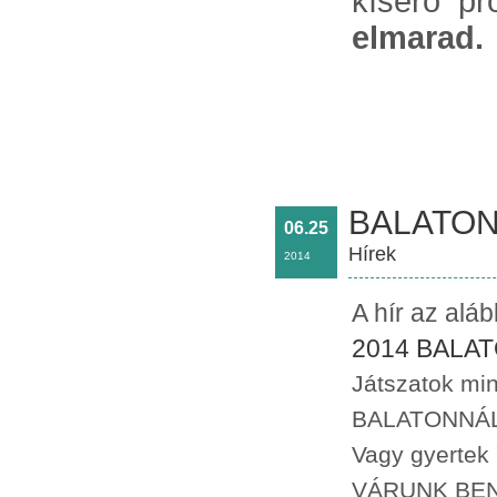
kísérő pro
elmarad.
BALATO
06.25
Hírek
2014
A hír az alá
2014 BALAT
Játszatok min
BALATONNÁL
Vagy gyertek 
VÁRUNK BEN