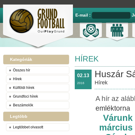
E-mail :
J
HÍREK
Kategóriák
Összes hír
Huszár Sá
02.13
Hírek
Hírek
2016
Külföldi hírek
Grundfoci hírek
A hír az alá
Beszámolók
emléktorna
Várunk 
Legtöbb
március
Legtöbbet olvasott