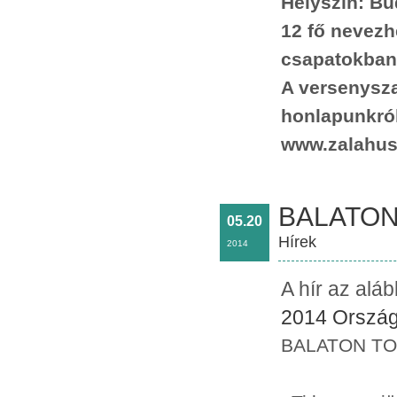
Helyszín: Bu
12 fő nevezh
csapatokban
A versenyszab
honlapunkról
www.zalahus
BALATON 
05.20
Hírek
2014
A hír az alá
2014 Ország
BALATON TOUR