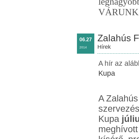
legnagyobb
VÁRUNK 
Zalahús 
06.27
Hírek
2014
A hír az alá
Kupa
A Zalahús
szervezés
Kupa
júli
meghívott