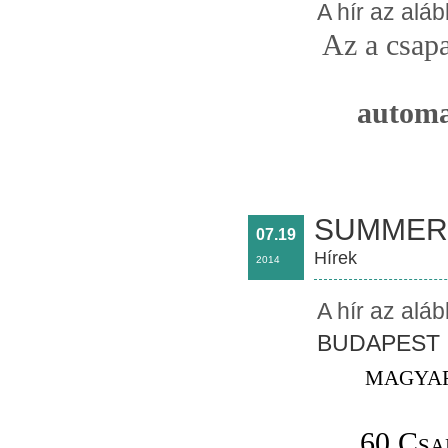
A hír az alá
Az a csapa
automa
SUMMER
07.19
Hírek
2014
A hír az alá
BUDAPEST
magya
60 Csap