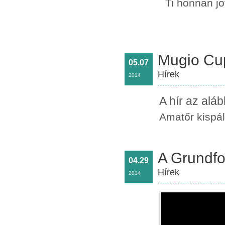
Ti honnan jö
Mugio Cup
05.07
Hírek
2014
A hír az alá
Amatőr kispá
A Grundfoc
04.29
Hírek
2014