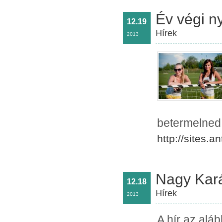
Év végi n
12.19
Hírek
2013
betermelned 
http://sites.
Nagy Kará
12.18
Hírek
2013
A hír az alá