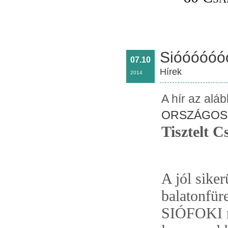
Sióóóóóó
07.10
Hírek
2014
A hír az alá
ORSZÁGOS 
Tisztelt 
A jól siker
balatonfür
SIÓFOKI m