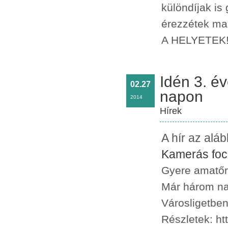
különdíjak is
érezzétek ma
A HELYETEK!
Idén 3. é
02.27
napon
2014
Hírek
A hír az alá
Kamerás foc
Gyere amatőr 
Már három na
Városligetbe
Részletek: http