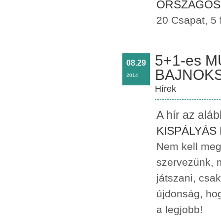
ORSZÁGOS 
20 Csapat, 5
5+1-es 
08.29
BAJNOKS
2014
Hírek
A hír az alá
KISPÁLYÁS
Nem kell meg
szervezünk, m
játszani, csak
újdonság, ho
a legjobb!