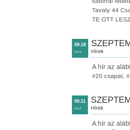
sátorral fede
Tavaly 44 Csa
TE OTT LES
SZEPTEM
09.18
Hírek
2014
A hír az alá
#20 csapat, #
SZEPTEM
09.11
Hírek
2014
A hír az alá