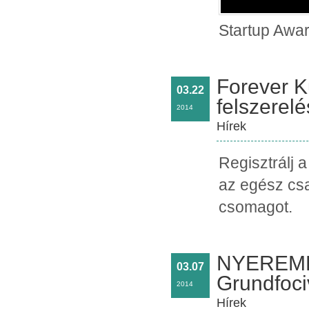
Startup Awa
Forever K
03.22
felszerelé
2014
Hírek
Regisztrálj 
az egész csa
csomagot.
NYEREMÉN
03.07
Grundfoci
2014
Hírek