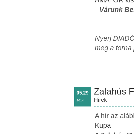
AMATŐR kisp
Várunk B
Nyerj DIAD
meg a torna 
Zalahús F
05.29
Hírek
2014
A hír az alá
Kupa