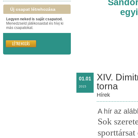
Sándor
Új csapat létrehozása
egy
Legyen neked is saját csapatod.
Menedzseld játékosaidat és hívj ki
más csapatokat.
XIV. Dimi
01.01
torna
2015
Hírek
A hír az alá
Sok szeret
sporttársa