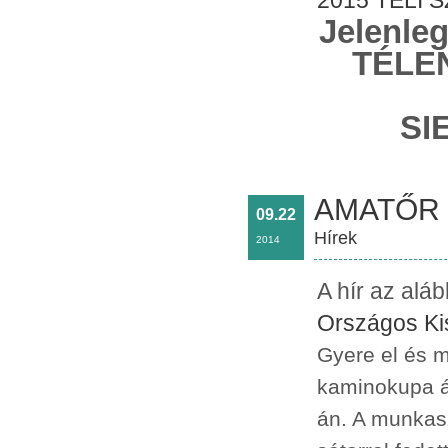
2015 TÉLI 
Jelenleg
TÉLE
SI
AMATŐR 
09.22
Hírek
2014
A hír az alá
Országos Ki
Gyere el és m
kaminokupa ál
án. A munkas