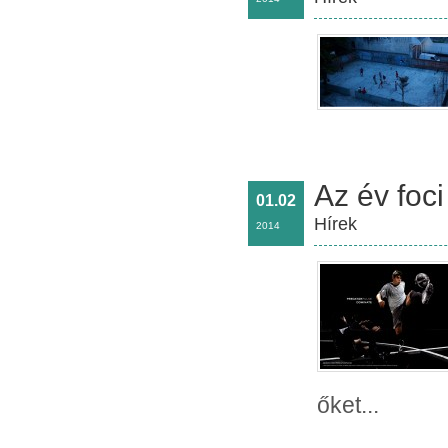
Az év foc
01.02
Hírek
2014
őket...