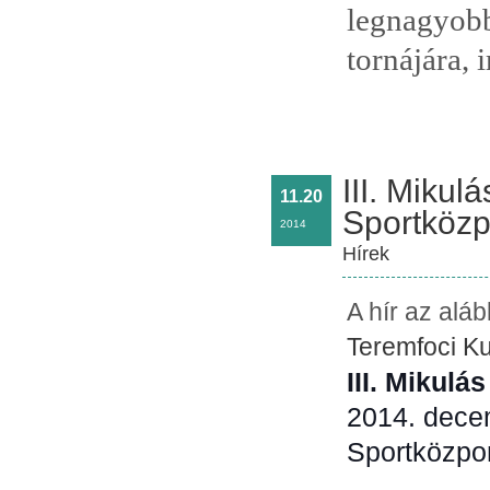
legnagyob
tornájára,
III. Miku
11.20
Sportköz
2014
Hírek
A hír az alá
Teremfoci K
III. Mikulá
2014. dece
Sportközpo