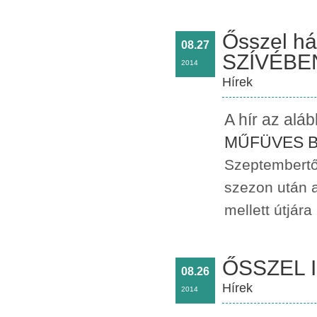
Ősszel há
08.27
SZÍVÉBEN
2014
Hírek
A hír az alá
MŰFÜVES 
Szeptembertő
szezon után a
mellett útjára
ŐSSZEL I
08.26
Hírek
2014