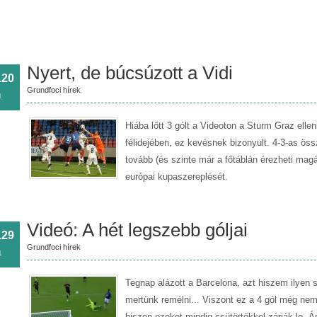
Nyert, de búcsúzott a Vidi
.20
Grundfoci hírek
1
Hiába lőtt 3 gólt a Videoton a Sturm Graz elle
félidejében, ez kevésnek bizonyult. 4-3-as öss
tovább (és szinte már a főtáblán érezheti magát
európai kupaszereplését.
Videó: A hét legszebb góljai
.29
Grundfoci hírek
1
Tegnap alázott a Barcelona, azt hiszem ilyen 
mertünk remélni... Viszont ez a 4 gól még nem
hiszen ezeket mindig csütörtökkel zárják le. 