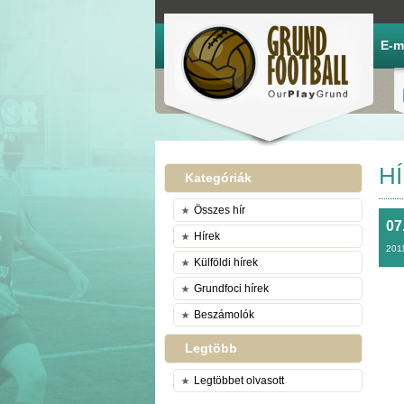
E-m
H
Kategóriák
Összes hír
07
Hírek
201
Külföldi hírek
Grundfoci hírek
Beszámolók
Legtöbb
Legtöbbet olvasott