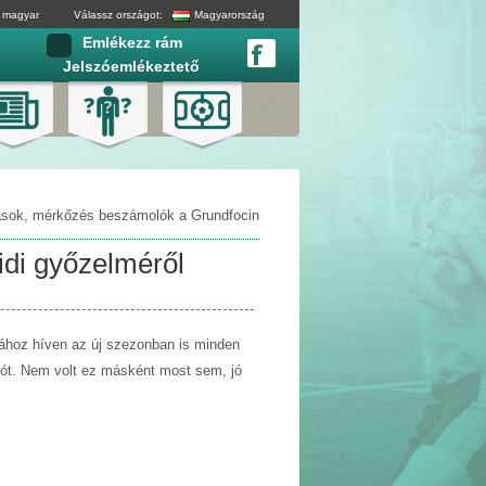
magyar
Válassz országot:
Magyarország
Emlékezz rám
Jelszóemlékeztető
tások, mérkőzés beszámolók a Grundfocin
Vidi győzelméről
ához híven az új szezonban is minden
alót. Nem volt ez másként most sem, jó