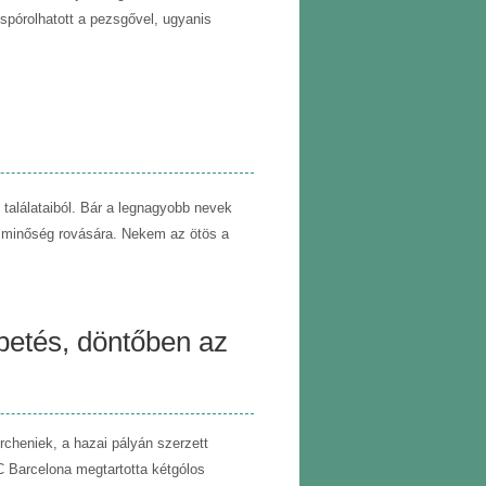
spórolhatott a pezsgővel, ugyanis
találataiból. Bár a legnagyobb nevek
minőség rovására. Nekem az ötös a
petés, döntőben az
cheniek, a hazai pályán szerzett
C Barcelona megtartotta kétgólos