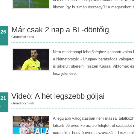
hiszen így is simán összegyűlt a megszokott t
Már csak 2 nap a BL-döntőig
.26
Grundfoci hírek
1
Nem mindennapi lehetőséghez juthatott volna l
a Németország - Uruguay barátságos válogato
is sikerült überelni, hiszen Kassai Viktornak 
lesz jelenése.
Videó: A hét legszebb góljai
.21
Grundfoci hírek
1
A legújabb válogatásban nem mással találkoz
látszik 36 éves korára se felejtett el szabado
garantálja, hogy ő nyeri a szavazást, hiszen