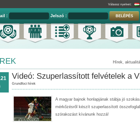
Válassz nyelvet:
ail :
Jelszó :
BELÉPÉS
ÍREK
Hírek, aktuali
Videó: Szuperlassított felvételek a 
.21
Grundfoci hírek
1
A magyar bajnok honlapjának stábja jó szokás
mérkőzésről készít szuperlassított összefogl
szórakozást kívánunk hozzá!