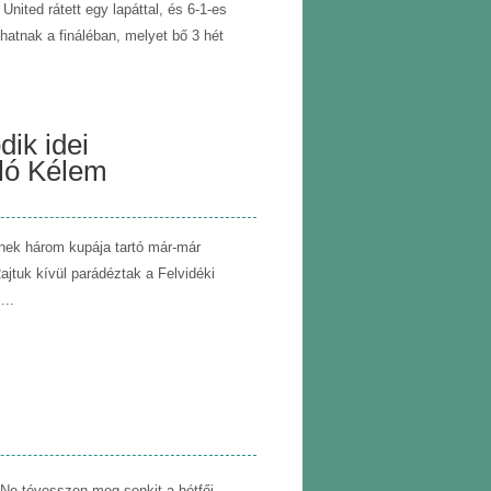
nited rátett egy lapáttal, és 6-1-es
hatnak a fináléban, melyet bő 3 hét
ik idei
áló Kélem
enek három kupája tartó már-már
Rajtuk kívül parádéztak a Felvidéki
...
. Ne tévesszen meg senkit a hétfői