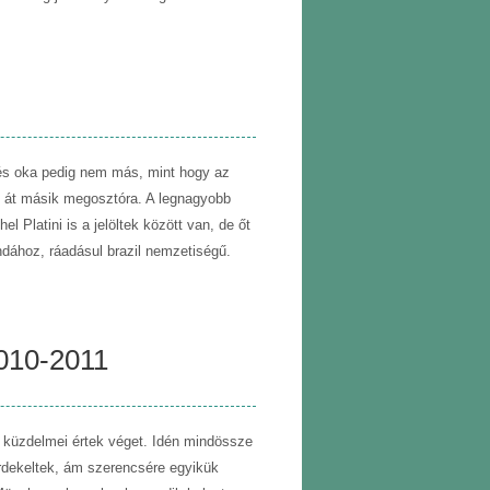
sés oka pedig nem más, mint hogy az
ült át másik megosztóra. A legnagyobb
 Platini is a jelöltek között van, de őt
ndához, ráadásul brazil nemzetiségű.
2010-2011
y küzdelmei értek véget. Idén mindössze
rdekeltek, ám szerencsére egyikük