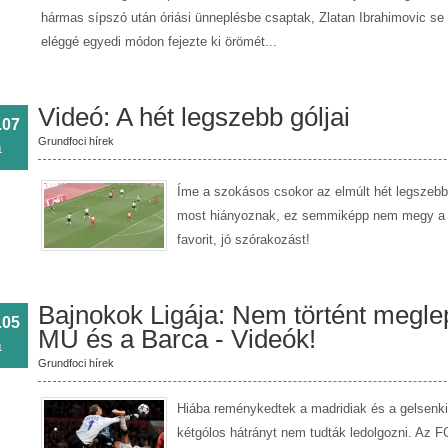
hármas sípszó után óriási ünneplésbe csaptak, Zlatan Ibrahimovic se 
eléggé egyedi módon fejezte ki örömét...
Videó: A hét legszebb góljai
.07
Grundfoci hírek
1
Íme a szokásos csokor az elmúlt hét legszebb 
most hiányoznak, ez semmiképp nem megy a 
favorit, jó szórakozást!
Bajnokok Ligája: Nem történt megle
.05
MU és a Barca - Videók!
1
Grundfoci hírek
Hiába reménykedtek a madridiak és a gelsenkir
kétgólos hátrányt nem tudták ledolgozni. Az F