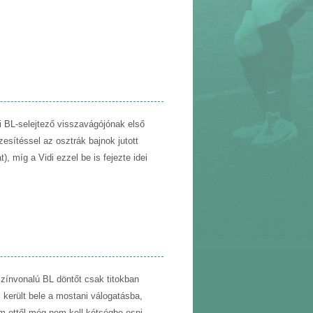
ni BL-selejtező visszavágójónak első
zesítéssel az osztrák bajnok jutott
), míg a Vidi ezzel be is fejezte idei
színvonalú BL döntőt csak titokban
 került bele a mostani válogatásba,
Ám ettől még nem kell kétségbe esni,