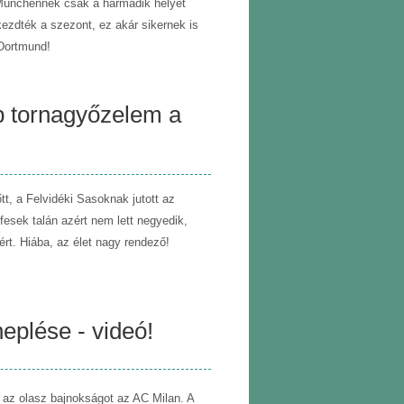
 Münchennek csak a harmadik helyet
kezdték a szezont, ez akár sikernek is
 Dortmund!
b tornagyőzelem a
tt, a Felvidéki Sasoknak jutott az
fesek talán azért nem lett negyedik,
rt. Hiába, az élet nagy rendező!
neplése - videó!
az olasz bajnokságot az AC Milan. A