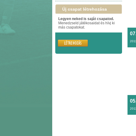
Új csapat létrehozása
Legyen neked is saját csapatod.
Menedzseld játékosaidat és hívj ki
más csapatokat.
07
201
05
201