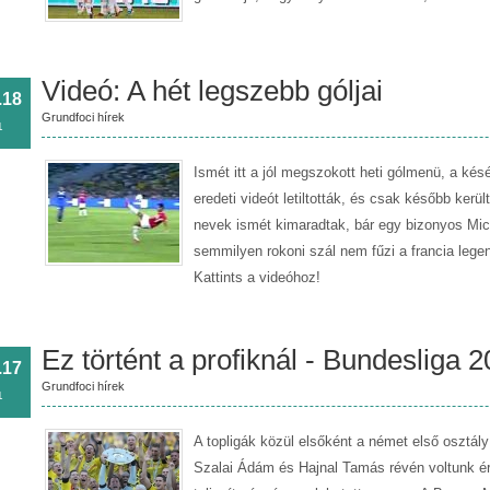
Videó: A hét legszebb góljai
.18
Grundfoci hírek
1
Ismét itt a jól megszokott heti gólmenü, a ké
eredeti videót letiltották, és csak később ker
nevek ismét kimaradtak, bár egy bizonyos Michel
semmilyen rokoni szál nem fűzi a francia lege
Kattints a videóhoz!
Ez történt a profiknál - Bundesliga 
.17
Grundfoci hírek
1
A topligák közül elsőként a német első osztál
Szalai Ádám és Hajnal Tamás révén voltunk é