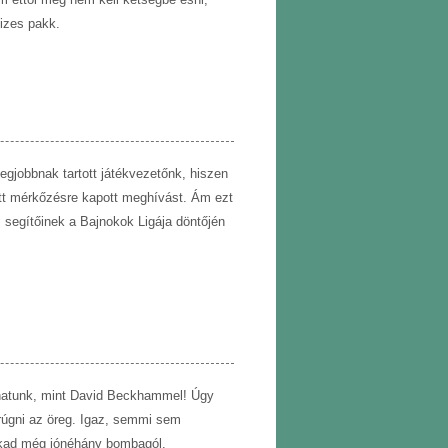
izes pakk.
egjobbnak tartott játékvezetőnk, hiszen
tt mérkőzésre kapott meghívást. Ám ezt
és segítőinek a Bajnokok Ligája döntőjén
hatunk, mint David Beckhammel! Úgy
t rúgni az öreg. Igaz, semmi sem
 akad még jónéhány bombagól.