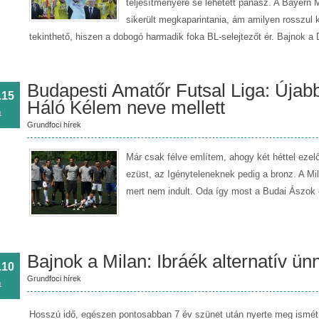
teljesítményére se lehetett panasz. A Bayern
sikerült megkaparintania, ám amilyen rosszul 
tekinthető, hiszen a dobogó harmadik foka BL-selejtezőt ér. Bajnok a
Budapesti Amatőr Futsal Liga: Újab
.15
Háló Kélem neve mellett
1
Grundfoci hírek
Már csak félve említem, ahogy két héttel ezelő
ezüst, az Igényteleneknek pedig a bronz. A Mil
mert nem indult. Oda így most a Budai Ászok é
Bajnok a Milan: Ibráék alternatív ün
.10
Grundfoci hírek
1
Hosszú idő, egészen pontosabban 7 év szünet után nyerte meg ismét 