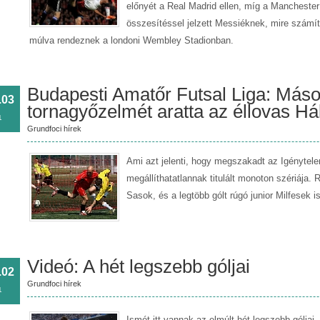
előnyét a Real Madrid ellen, míg a Manchester U
összesítéssel jelzett Messiéknek, mire számít
múlva rendeznek a londoni Wembley Stadionban.
Budapesti Amatőr Futsal Liga: Másod
.03
tornagyőzelmét aratta az éllovas H
1
Grundfoci hírek
Ami azt jelenti, hogy megszakadt az Igénytel
megállíthatatlannak titulált monoton szériája. 
Sasok, és a legtöbb gólt rúgó junior Milfesek is
Videó: A hét legszebb góljai
.02
Grundfoci hírek
1
Ismét itt vannak az elmúlt hét legszebb góljai