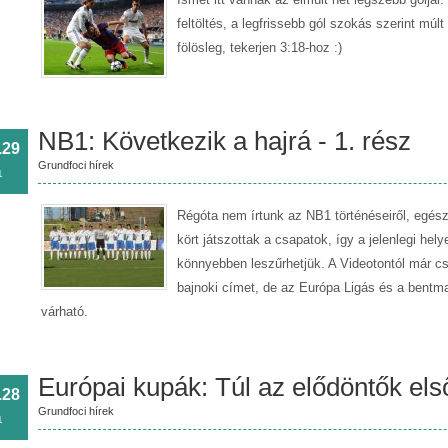
feltöltés, a legfrissebb gól szokás szerint múlt
fölösleg, tekerjen 3:18-hoz :)
NB1: Következik a hajrá - 1. rész
.29
Grundfoci hírek
1
Régóta nem írtunk az NB1 történéseiről, egész
kört játszottak a csapatok, így a jelenlegi hel
könnyebben leszűrhetjük. A Videotontól már cs
bajnoki címet, de az Európa Ligás és a bentma
várható.
Európai kupák: Túl az elődöntők els
.28
Grundfoci hírek
1