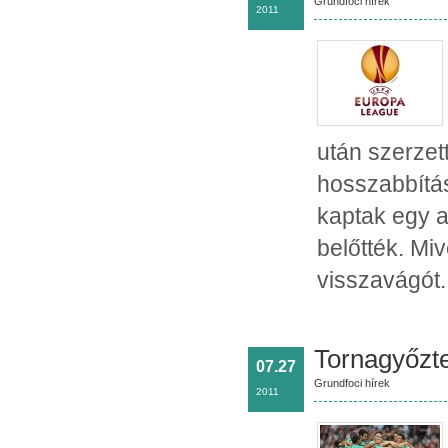
Grundfoci hírek
2011
után szerzet
hosszabbítás
kaptak egy a
belőtték. Miv
visszavágót.
Tornagyőzte
07.27
Grundfoci hírek
2011