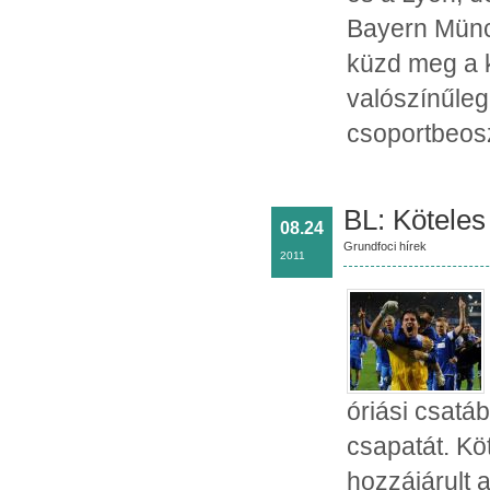
Bayern Münch
küzd meg a k
valószínűleg 
csoportbeosz
BL: Köteles 
08.24
Grundfoci hírek
2011
óriási csatá
csapatát. Köt
hozzájárult 