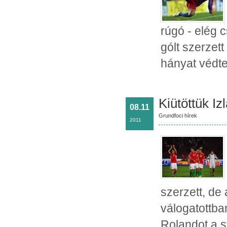
rúgó - elég 
gólt szerzet
hányat védtet
Kiütöttük Iz
08.11
Grundfoci hírek
2011
szerzett, de 
válogatottban
Rolandot a s