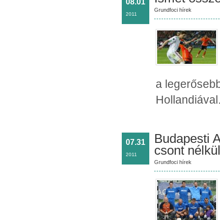
08.01
Grundfoci hírek
2011
a legerősebb
Hollandiával
Budapesti 
07.31
csont nélkü
2011
Grundfoci hírek