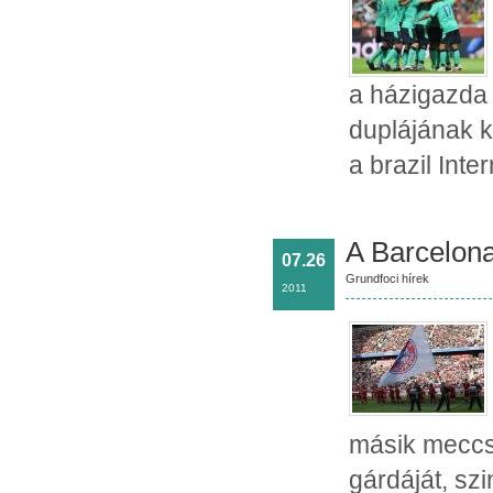
a házigazda 
duplájának k
a brazil Inte
A Barcelona
07.26
Grundfoci hírek
2011
másik meccs
gárdáját, sz