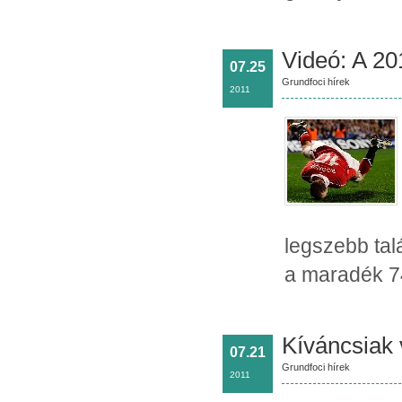
Videó: A 20
07.25
Grundfoci hírek
2011
legszebb tal
a maradék 74
Kíváncsiak
07.21
Grundfoci hírek
2011