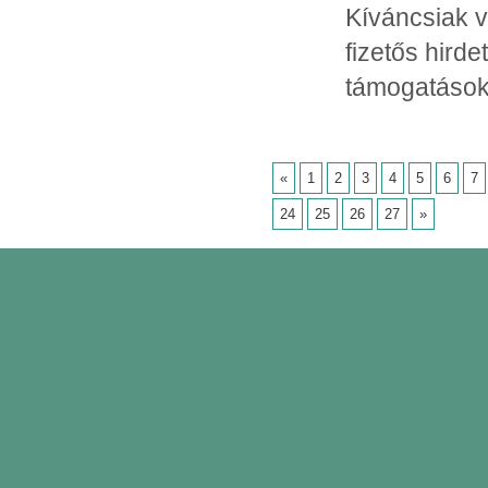
Kíváncsiak v
fizetős hirde
támogatások
«
1
2
3
4
5
6
7
24
25
26
27
»