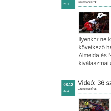
Grundfoci hírek
2011
ilyenkor ne 
következő he
Almeida és 
kiválasztnai
Videó: 36 
08.12
Grundfoci hírek
2011