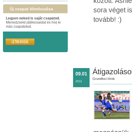
között. Ashl
sora véget i
Új csapat létrehozása
tovább! :)
Legyen neked is saját csapatod.
Menedzseld játékosaidat és hívj ki
más csapatokat.
Átigazoláso
09.01
Grundfoci hírek
2011