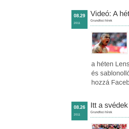
Videó: A hét
08.29
Grundfoci hírek
2011
a héten Lens
és sablonoll
hozzá Faceb
Itt a svédek
08.26
Grundfoci hírek
2011