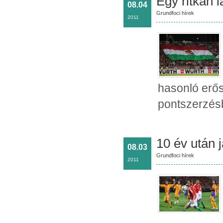
Egy ritkán l
08.04
Grundfoci hírek
2011
hasonló erős
pontszerzés
10 év után 
08.03
Grundfoci hírek
2011