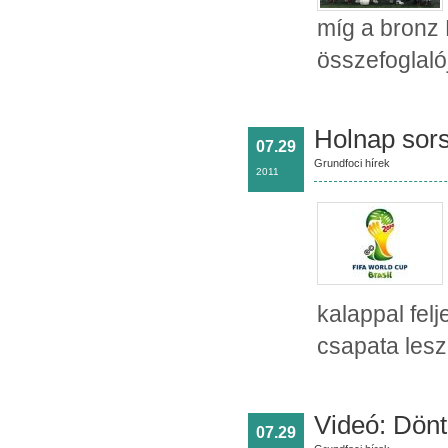
míg a bronz 
összefoglaló
Holnap sors
07.29
Grundfoci hírek
2011
kalappal felj
csapata leszü
Videó: Dönt
07.29