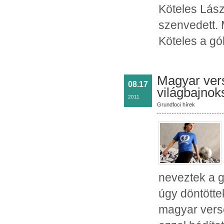
Köteles Lász
szenvedett. 
Köteles a gó
Magyar vers
08.17
világbajnok
2011
Grundfoci hírek
neveztek a g
úgy döntötte
magyar vers