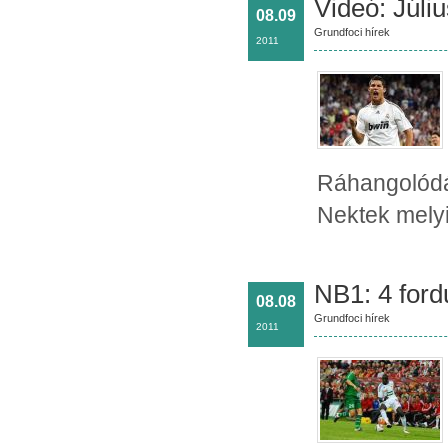
Videó: Júliu
08.09
Grundfoci hírek
2011
Ráhangolódás
Nektek melyi
NB1: 4 ford
08.08
Grundfoci hírek
2011