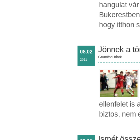
hangulat vár
Bukerestben
hogy itthon
Jönnek a tö
08.02
Grundfoci hírek
2011
ellenfelet i
biztos, nem 
Ismét össze