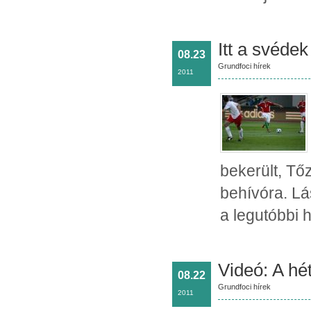
Itt a svédek
08.23
Grundfoci hírek
2011
bekerült, Tő
behívóra. L
a legutóbbi 
Videó: A hét
08.22
Grundfoci hírek
2011