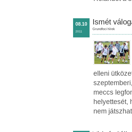
Ismét válog
08.10
Grundfoci hírek
2011
elleni ütköze
szeptemberi,
meccs legfon
helyettesét, 
nem játszhat