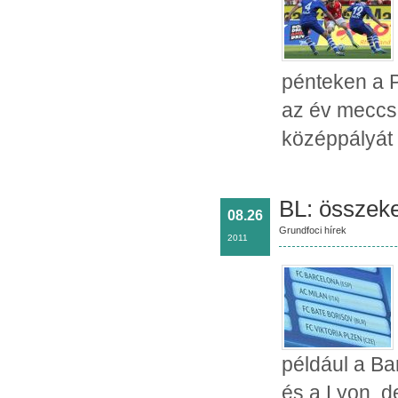
pénteken a 
az év meccsé
középpályát 
BL: összeke
08.26
Grundfoci hírek
2011
például a Ba
és a Lyon, d