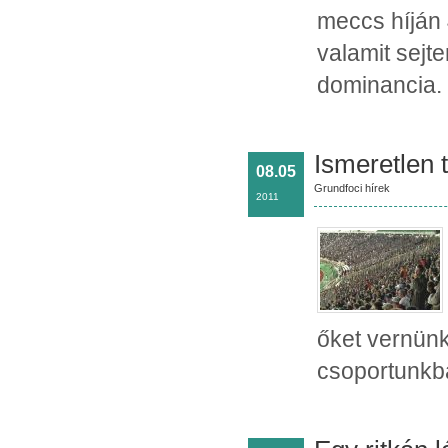
meccs híján 
valamit sejte
dominancia.
Ismeretlen 
08.05
Grundfoci hírek
2011
őket vernünk
csoportunkb