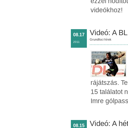
ezzel hódítot
videókhoz!
Videó: A BL 
08.17
Grundfoci hírek
2011
rájátszás. T
15 találatot
Imre gólpass
Videó: A hét
08.15