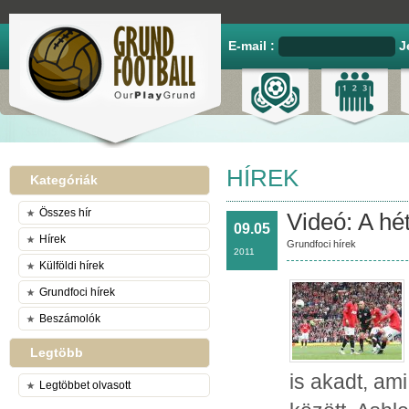
E-mail :
J
HÍREK
Kategóriák
Összes hír
Videó: A hét
09.05
Hírek
Grundfoci hírek
2011
Külföldi hírek
Grundfoci hírek
Beszámolók
Legtöbb
is akadt, am
Legtöbbet olvasott