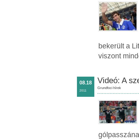
bekerült a L
viszont mind
Videó: A sz
08.18
Grundfoci hírek
2011
gólpasszának