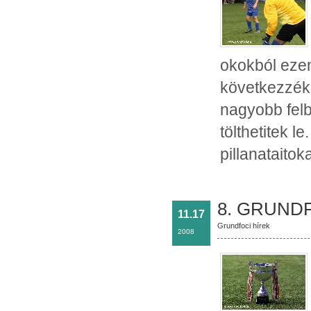
okokból ezen
következzék e
nagyobb felb
tölthetitek 
pillanataitok
8. GRUND
11.17
Grundfoci hírek
2008