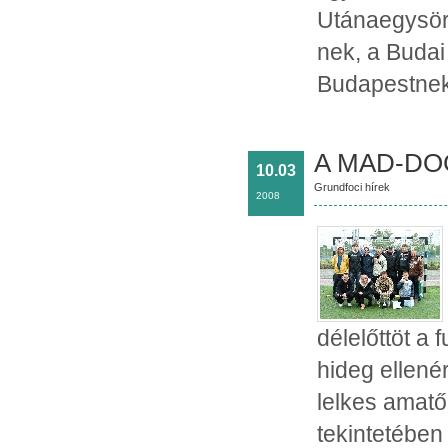
Utánaegysörn
nek, a Budai
Budapestnek 
A MAD-DOG
10.03
Grundfoci hírek
2008
délelőttöt a
hideg ellené
lelkes amatő
tekintetében