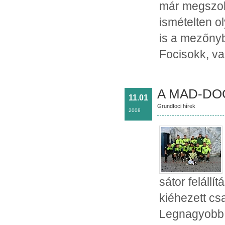
már megszoko
ismételten o
is a mezőnyb
Focisokk, v
A MAD-DO
11.01
Grundfoci hírek
2008
sátor felállí
kiéhezett cs
Legnagyobb 