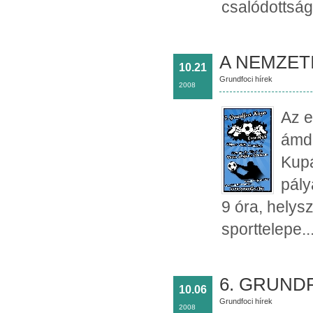
csalódottság
A NEMZET
10.21
Grundfoci hírek
2008
Az e
ámde
Kupá
pály
9 óra, helysz
sporttelepe..
6. GRUNDF
10.06
Grundfoci hírek
2008