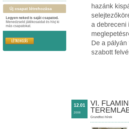
hazánk kispá
Új csapat létrehozása
selejtezőkö
Legyen neked is saját csapatod.
Menedzseld játékosaidat és hívj ki
a debreceni 
más csapatokat.
meglepetésre
De a pályán 
szabott felvé
VI. FLAMI
12.01
TEREMLAB
2008
Grundfoci hírek