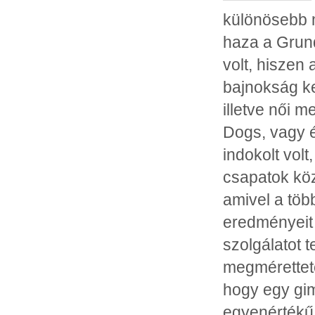
különösebb m
haza a Grund
volt, hiszen
bajnokság ker
illetve női m
Dogs, vagy é
indokolt volt
csapatok közt
amivel a töb
eredményeit 
szolgálatot 
megméretteté
hogy egy gim
egyenértékű 