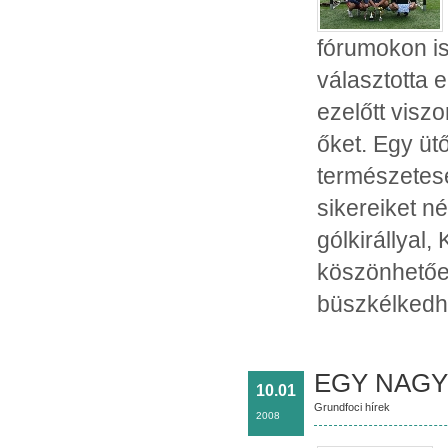
fórumokon is
választotta 
ezelőtt viszo
őket. Egy üt
természetese
sikereiket n
gólkirállyal
köszönhetően
büszkélkedhe
EGY NAGY 
10.01
Grundfoci hírek
2008