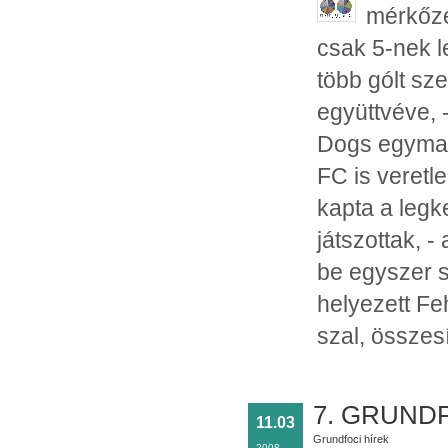
mérkőzé
csak 5-nek l
több gólt sz
együttvéve, 
Dogs egymaga
FC is veretle
kapta a legk
játszottak, 
be egyszer s
helyezett Fe
szal, összesí
7. GRUND
11.03
Grundfoci hírek
2008