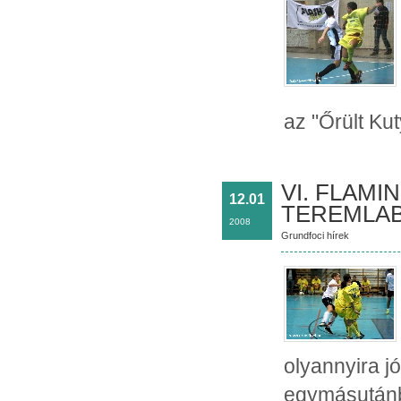
az "Őrült Kut
VI. FLAMI
12.01
TEREMLAB
2008
Grundfoci hírek
olyannyira jó
egymásutánb