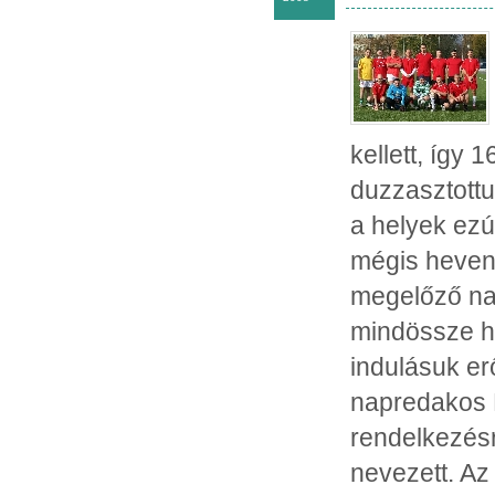
kellett, így 
duzzasztottu
a helyek ezút
mégis heveny
megelőző nap
mindössze h
indulásuk e
napredakos Ki
rendelkezésre
nevezett. Az