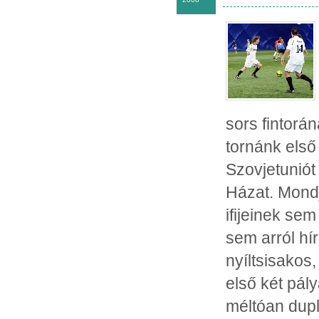
sors fintor
tornánk első
Szovjetuniót
Házat. Mond
ifijeinek se
sem arról hí
nyíltsisakos
első két pál
méltóan dupl