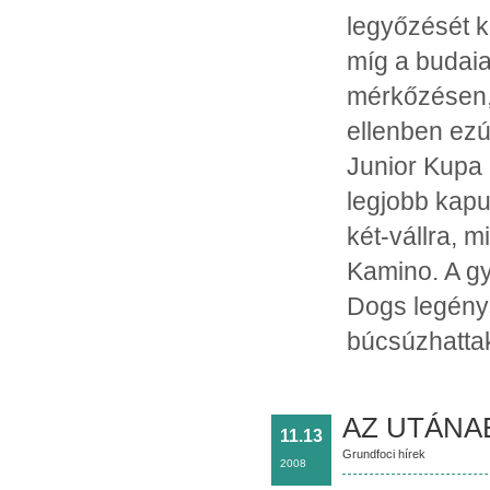
legyőzését 
míg a budaia
mérkőzésen, 
ellenben ezú
Junior Kupa 
legjobb kapus
két-vállra, 
Kamino. A gy
Dogs legénys
búcsúzhattak
AZ UTÁNA
11.13
Grundfoci hírek
2008