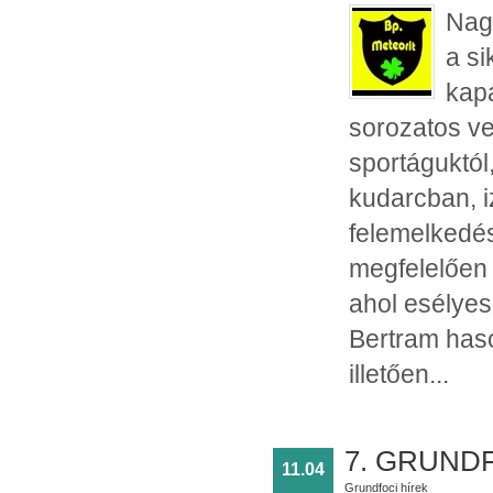
Nagy
a si
kapá
sorozatos ve
sportáguktól
kudarcban, i
felemelkedés
megfelelően 
ahol esélyes
Bertram haso
illetően...
7. GRUND
11.04
Grundfoci hírek