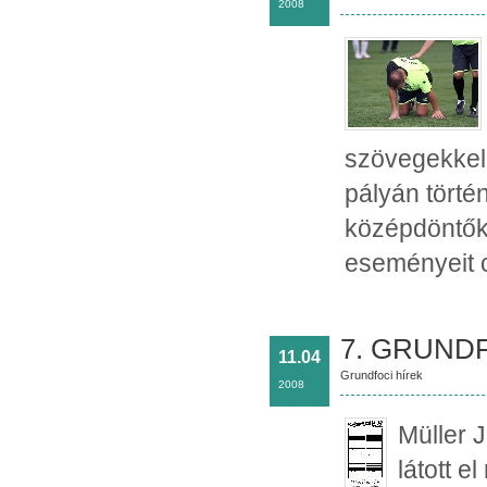
2008
szövegekkel
pályán törté
középdöntőkr
eseményeit cs
7. GRUNDF
11.04
Grundfoci hírek
2008
Müller J
látott e