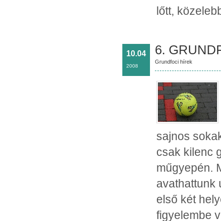
lőtt, közeleb
6. GRUNDF
10.04
Grundfoci hírek
2008
sajnos sokaka
csak kilenc 
műgyepén. Mi
avathattunk 
első két hel
figyelembe v