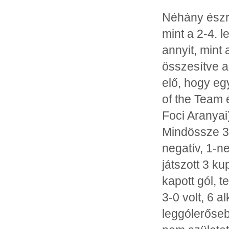
Néhány észre
mint a 2-4. 
annyit, mint
összesítve a
elő, hogy eg
of the Team 
Foci Aranyai)
Mindössze 3 
negatív, 1-
játszott 3 ku
kapott gól, 
3-0 volt, 6 a
leggólerőseb