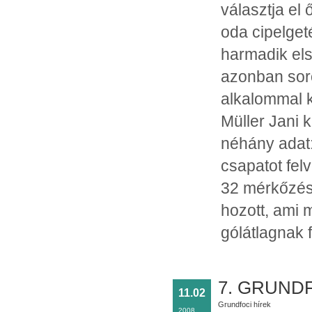
választja el
oda cipelgeté
harmadik első
azonban soro
alkalommal k
Müller Jani 
néhány adat:
csapatot fel
32 mérkőzés 
hozott, ami
gólátlagnak f
7. GRUNDF
11.02
Grundfoci hírek
2008