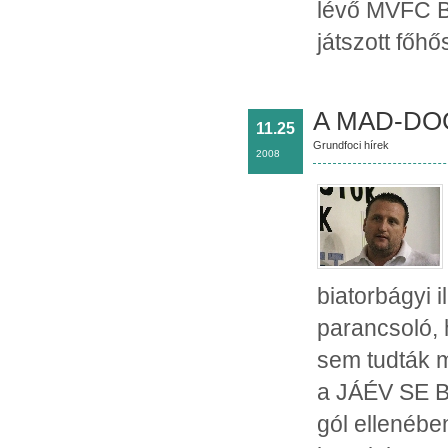
lévő MVFC B
játszott főhő
A MAD-DO
11.25
Grundfoci hírek
2008
biatorbágyi 
parancsoló, 
sem tudták 
a JÁÉV SE Ba
gól ellenébe