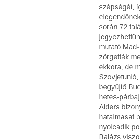
szépségét, í
elegendőnek 
során 72 tal
jegyezhettün
mutató Mad-
zörgették me
ekkora, de m
Szovjetunió,
begyűjtő Bu
hetes-párbaj
Alders bizon
hatalmasat b
nyolcadik po
Balázs viszon