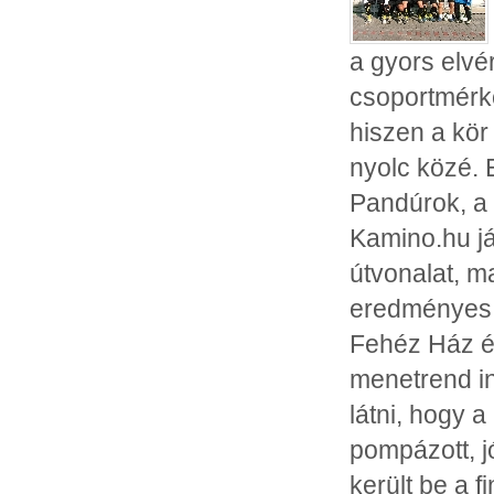
a gyors elvé
csoportmérk
hiszen a kör
nyolc közé. 
Pandúrok, a 
Kamino.hu já
útvonalat, 
eredményes 
Fehéz Ház és
menetrend i
látni, hogy 
pompázott, j
került be a 