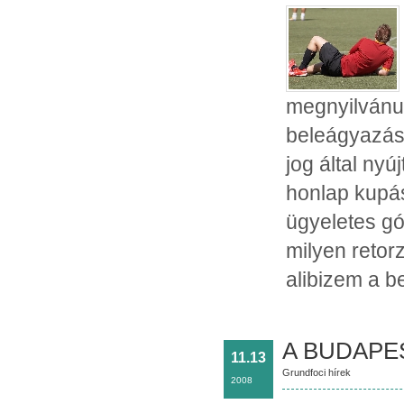
megnyilvánu
beleágyazásá
jog által nyú
honlap kupás
ügyeletes gó
milyen retor
alibizem a be
A BUDAPE
11.13
Grundfoci hírek
2008