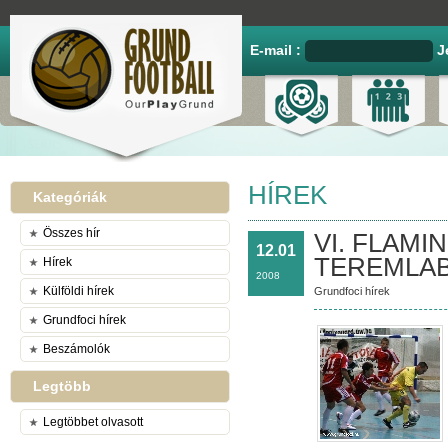
E-mail :
J
HÍREK
Kategóriák
Összes hír
VI. FLAMI
12.01
TEREMLA
Hírek
2008
Külföldi hírek
Grundfoci hírek
Grundfoci hírek
Beszámolók
Legtöbb
Legtöbbet olvasott