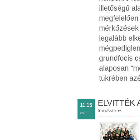
illetőségű al
megfelelően t
mérkőzések 
legalább elk
mégpediglen 
grundfocis c
alaposan "m
tükrében azé
ELVITTÉK 
11.15
Grundfoci hírek
2008