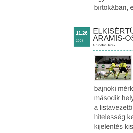
birtokában, e
ELKISÉRT
11.26
ARAMIS-OS
2008
Grundfoci hírek
bajnoki mérk
második hel
a listavezet
hitelesség k
kijelentés k