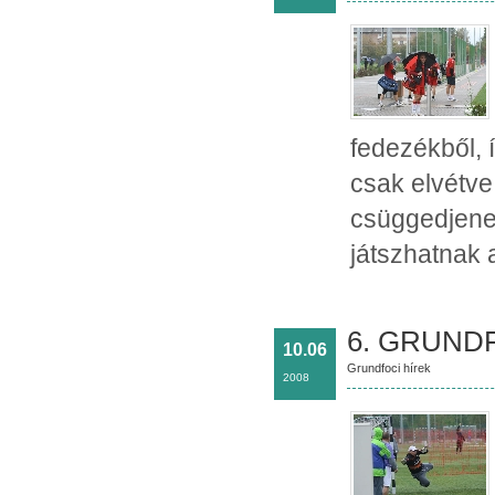
fedezékből, 
csak elvétve
csüggedjene
játszhatnak 
6. GRUNDF
10.06
Grundfoci hírek
2008