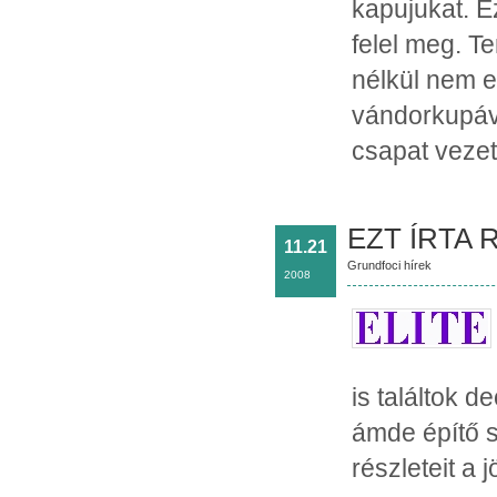
kapujukat. E
felel meg. T
nélkül nem e
vándorkupáva
csapat vezet
EZT ÍRTA 
11.21
Grundfoci hírek
2008
is találtok 
ámde építő s
részleteit a 