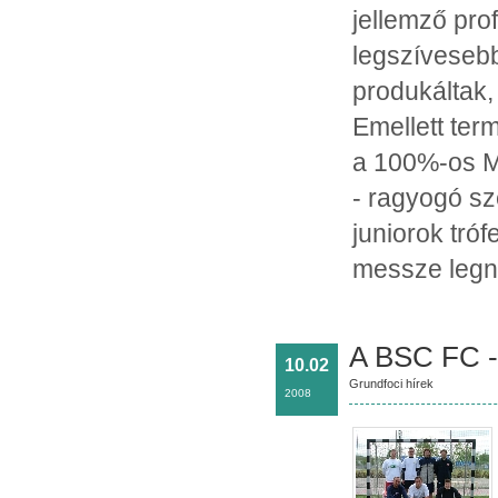
jellemző pro
legszívesebb
produkáltak,
Emellett ter
a 100%-os M
- ragyogó s
juniorok tró
messze legna
A BSC FC 
10.02
Grundfoci hírek
2008