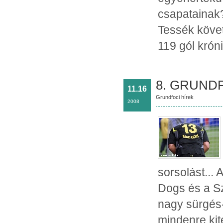
csapatainak?
Tessék követ
119 gól króni
8. GRUNDF
11.16
Grundfoci hírek
2008
sorsolást...
Dogs és a Sz
nagy sürgés
mindenre kit