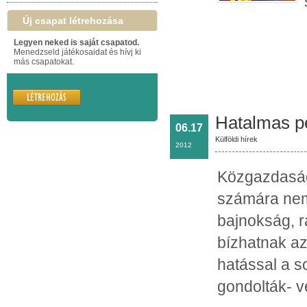
Új csapat létrehozása
Legyen neked is saját csapatod.
Menedzseld játékosaidat és hívj ki
más csapatokat.
Hatalmas p
06.17
Külföldi hírek
2012
Közgazdaság
számára nem
bajnokság, 
bízhatnak a
hatással a s
gondolták- 