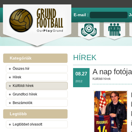
E-mail :
J
HÍREK
Kategóriák
Összes hír
A nap fotój
08.27
Hírek
Külföldi hírek
2012
Külföldi hírek
Grundfoci hírek
Beszámolók
Legtöbb
Legtöbbet olvasott