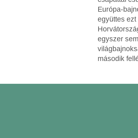
Európa-bajno
együttes ezt
Horvátország
egyszer sem 
világbajnoksá
második fell