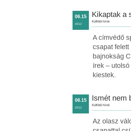
Kikaptak a s
06.15
Külföldi hírek
2012
A címvédő sp
csapat felet
bajnokság C 
írek – utols
kiestek.
Ismét nem b
06.15
Külföldi hírek
2012
Az olasz válo
csapattal cs