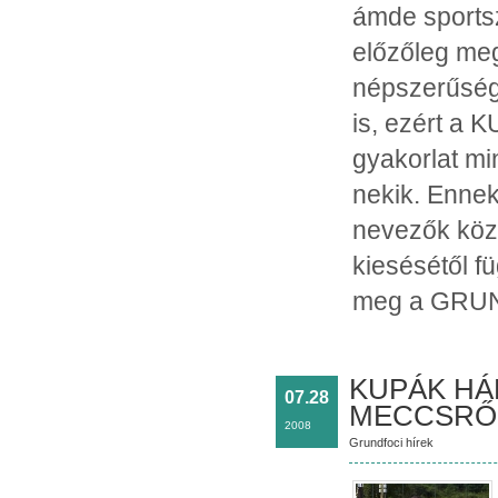
ámde sports
előzőleg me
népszerűség
is, ezért a
gyakorlat min
nekik. Enne
nevezők közö
kiesésétől fü
meg a GRU
KUPÁK HÁB
07.28
MECCSRŐ
2008
Grundfoci hírek