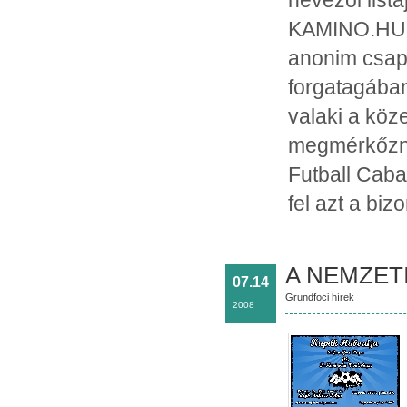
nevezői list
KAMINO.HU k
anonim csap
forgatagában
valaki a köz
megmérkőzni,
Futball Caba
fel azt a biz
A NEMZETI
07.14
Grundfoci hírek
2008