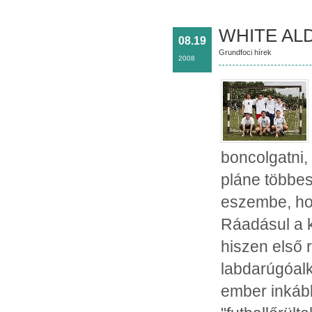
WHITE ALD
08.19
Grundfoci hírek
2008
boncolgatni,
pláne többes
eszembe, ho
Ráadásul a k
hiszen első 
labdarúgóalk
ember inkáb