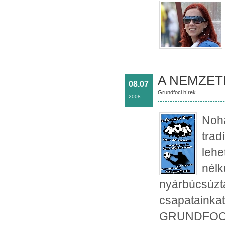
A NEMZETI
08.07
Grundfoci hírek
2008
Noha
trad
lehe
nélk
nyárbúcsúzta
csapatainkat
GRUNDFOCI K