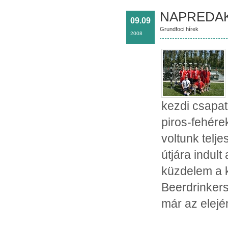
NAPREDAK 
09.09
Grundfoci hírek
2008
kezdi csapat
piros-fehére
voltunk telj
útjára indul
küzdelem a k
Beerdrinkers
már az elejé