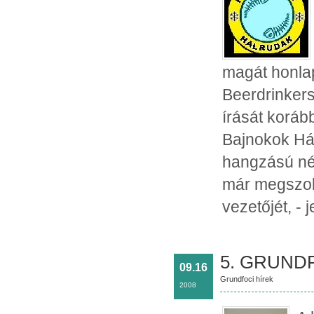
magát honla
Beerdrinkers
írását koráb
Bajnokok Háb
hangzású né
már megszokh
vezetőjét, -
5. GRUNDF
09.16
Grundfoci hírek
2008