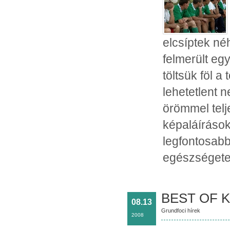
elcsíptek né
felmerült eg
töltsük föl a
lehetetlent n
örömmel telj
képaláírások
legfontosabb
egészségetek
BEST OF 
08.13
Grundfoci hírek
2008