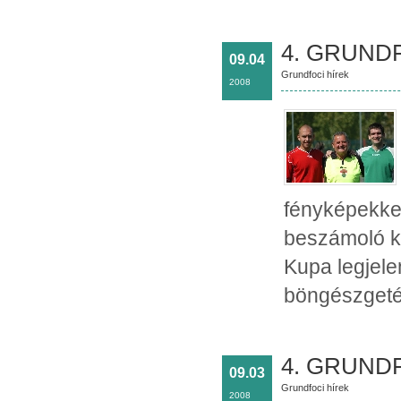
4. GRUNDF
09.04
Grundfoci hírek
2008
fényképekkel 
beszámoló ke
Kupa legjel
böngészgeté
4. GRUND
09.03
Grundfoci hírek
2008