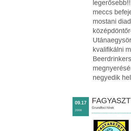
legerősebb!
meccs befeje
mostani diad
középdöntőrő
Utánaegysör 
kvalifikálni
Beerdrinkers-
megnyerésén 
negyedik hel
FAGYASZT
09.17
Grundfoci hírek
2008