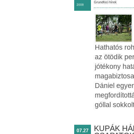
Grundfoci hírek
2008
Hathatós ro
az ötödik pe
jótékony hat
magabiztosan
Dániel egyenl
megfordított
góllal sokkol
KUPÁK HÁB
07.27