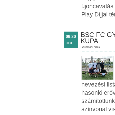
újoncavatás 
Play Díjjal t
BSC FC G
09.20
KUPA
2008
Grundfoci hírek
nevezési lis
hasonló erőv
számítottunk
színvonal vi