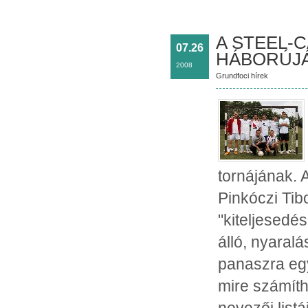
A STEEL-C
07.26
HÁBORÚJ
2008
Grundfoci hírek
tornájának.
Pinkóczi Tib
"kiteljesedé
álló, nyaral
panaszra egy
mire számíth