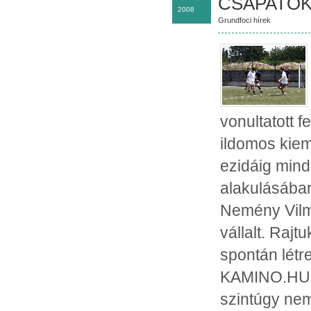
CSAPATO
2008
Grundfoci hírek
vonultatott f
ildomos kieme
ezidáig mind
alakulásában
Nemény Vilm
vállalt. Raj
spontán létr
KAMINO.HU v
szintúgy nem