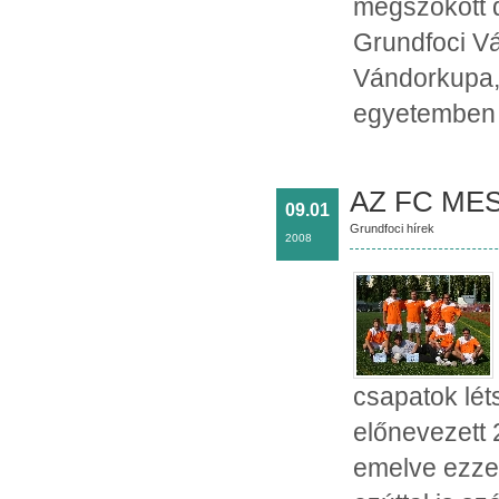
megszokott d
Grundfoci Vá
Vándorkupa,
egyetemben e
AZ FC MES
09.01
Grundfoci hírek
2008
csapatok lét
előnevezett 
emelve ezze