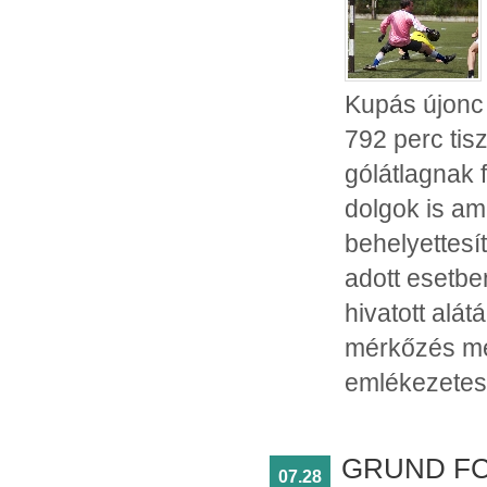
Kupás újonc 
792 perc tis
gólátlagnak 
dolgok is a
behelyettesít
adott esetbe
hivatott alá
mérkőzés mel
emlékezetess
GRUND FC 
07.28