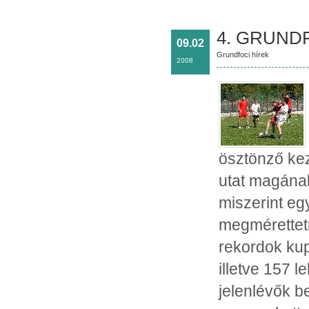
4. GRUNDF
09.02
Grundfoci hírek
2008
ösztönző ke
utat magának
miszerint e
megmérettetn
rekordok kup
illetve 157 l
jelenlévők b