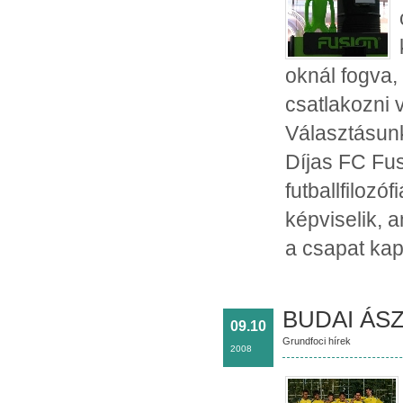
oknál fogva,
csatlakozni 
Választásunk
Díjas FC Fus
futballfilozó
képviselik, 
a csapat kap
BUDAI ÁSZ
09.10
Grundfoci hírek
2008