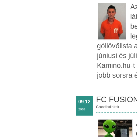
Az
lá
be
le
góllövőlista
júniusi és j
Kamino.hu-t 
jobb sorsra 
FC FUSION
09.12
Grundfoci hírek
2008