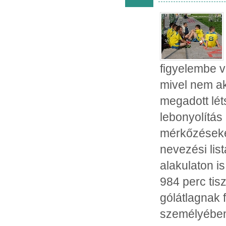
figyelembe v
mivel nem ak
megadott lét
lebonyolítás
mérkőzéseke
nevezési lis
alakulaton i
984 perc tis
gólátlagnak 
személyében,