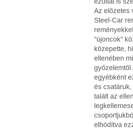
ezúttal is s
Az előzetes v
Steel-Car re
reményekkel,
"újoncok" kö
közepette, h
ellenében m
győzelemtől.
egyébként ez
és csatáruk,
talált az ell
legkellemese
csoportjukbó
elhódítva ez