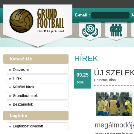
E-mail :
J
HÍREK
Kategóriák
Összes hír
ÚJ SZELE
09.25
Hírek
Grundfoci hírek
2008
Külföldi hírek
Grundfoci hírek
Beszámolók
Legtöbb
megálmodója,
Legtöbbet olvasott