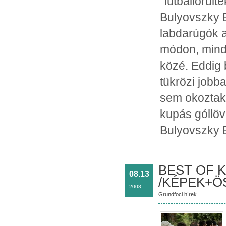
"futballőrül
Bulyovszky 
labdarúgók a
módon, mindh
közé. Eddig 
tükrözi jobb
sem okoztak 
kupás góllöv
Bulyovszky B
BEST OF 
08.13
/KÉPEK+Ö
2008
Grundfoci hírek