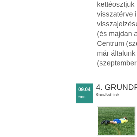
kettéosztjuk
visszatérve i
visszajelzé
(és majdan a 
Centrum (sz
már általunk 
(szeptember
4. GRUNDF
09.04
Grundfoci hírek
2008