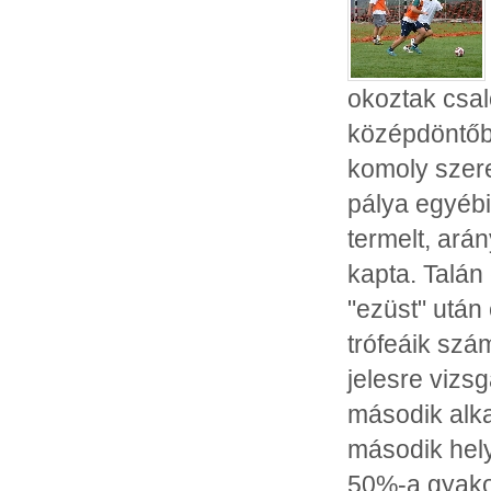
okoztak csal
középdöntőbe
komoly szere
pálya egyébi
termelt, ará
kapta. Talán
"ezüst" után
trófeáik szá
jelesre vizs
második alk
második hely
50%-a gyakor