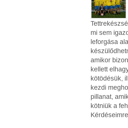
Tettrekészsé
mi sem igaz
leforgása al
készülődhetn
amikor bizony
kellett elha
kötödésük, i
kezdi megho
pillanat, ami
kötniük a fe
Kérdéseimre 