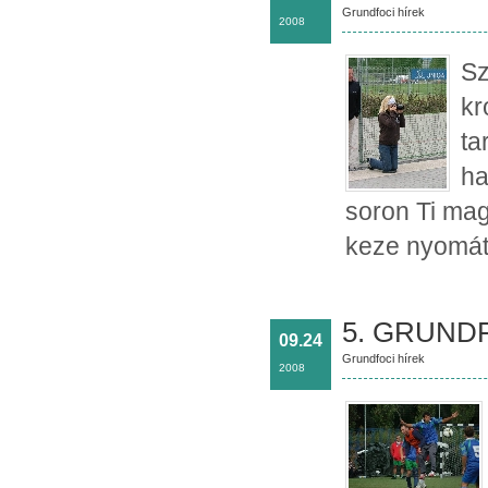
Grundfoci hírek
2008
Sz
kr
ta
ha
soron Ti mag
keze nyomát 
5. GRUNDF
09.24
Grundfoci hírek
2008