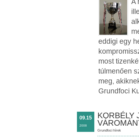
A 
il
al
me
eddigi egy h
kompromisszu
most tizenké
túlmenően sz
meg, akikne
Grundfoci Ku
KORBÉLY J
09.15
VÁROMÁN
2008
Grundfoci hírek