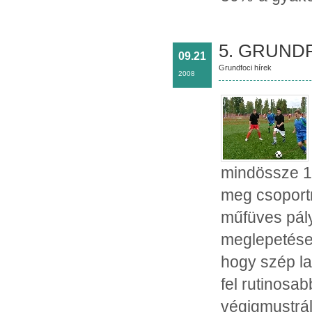
5. GRUNDF
09.21
Grundfoci hírek
2008
mindössze 12
meg csoport
műfüves pál
meglepetéser
hogy szép la
fel rutinosa
végigmustrál