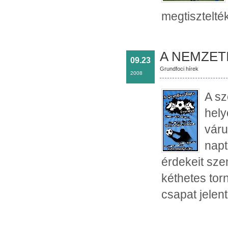
megtisztelté
A NEMZET
09.23
Grundfoci hírek
2008
A sz
hely
vár
napt
érdekeit szem
kéthetes tor
csapat jelen