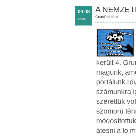
A NEMZET
09.08
Grundfoci hírek
2008
került 4. Gr
magunk, amel
portálunk rö
számunkra ig
szerettük vo
szomorú ténn
módosítottuk
átesni a ló m