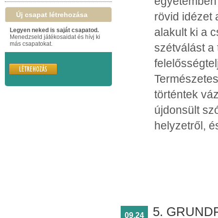
egyetemben e
rövid idézet 
Új csapat létrehozása
alakult ki a 
Legyen neked is saját csapatod.
Menedzseld játékosaidat és hívj ki
más csapatokat.
szétválást a
felelősségtel
Természetes
történtek vá
újdonsült sz
helyzetről, é
5. GRUNDF
09.24