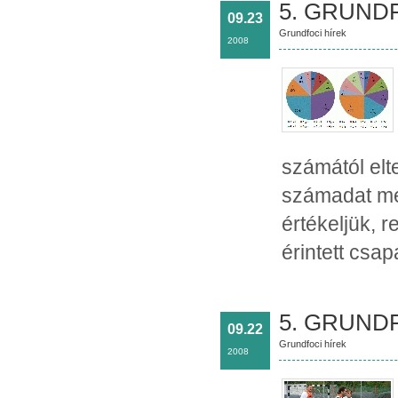
5. GRUNDF
09.23
Grundfoci hírek
2008
számától el
számadat meg
értékeljük, 
érintett csa
5. GRUND
09.22
Grundfoci hírek
2008