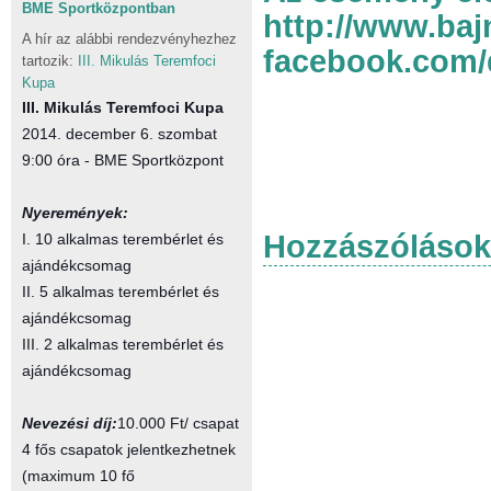
BME Sportközpontban
http://www.ba
A hír az alábbi rendezvényhezhez
facebook.com/
tartozik:
III. Mikulás Teremfoci
Kupa
III. Mikulás Teremfoci Kupa
2014. december 6. szombat
9:00 óra - BME Sportközpont
Nyeremények:
Hozzászólások
I. 10 alkalmas terembérlet és
ajándékcsomag
II. 5 alkalmas terembérlet és
ajándékcsomag
III. 2 alkalmas terembérlet és
ajándékcsomag
Nevezési díj:
10.000 Ft/ csapat
4 fős csapatok jelentkezhetnek
(maximum 10 fő