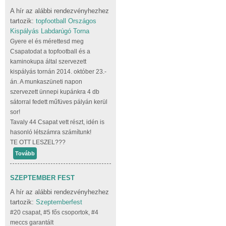
A hír az alábbi rendezvényhezhez
tartozik:
topfootball Országos
Kispályás Labdarúgó Torna
Gyere el és mérettesd meg
Csapatodat a topfootball és a
kaminokupa által szervezett
kispályás tornán 2014. október 23.-
án. A munkaszüneti napon
szervezett ünnepi kupánkra 4 db
sátorral fedett műfüves pályán kerül
sor!
Tavaly 44 Csapat vett részt, idén is
hasonló létszámra számítunk!
TE OTT LESZEL???
Tovább
SZEPTEMBER FEST
A hír az alábbi rendezvényhezhez
tartozik:
Szeptemberfest
#20 csapat, #5 fős csoportok, #4
meccs garantált