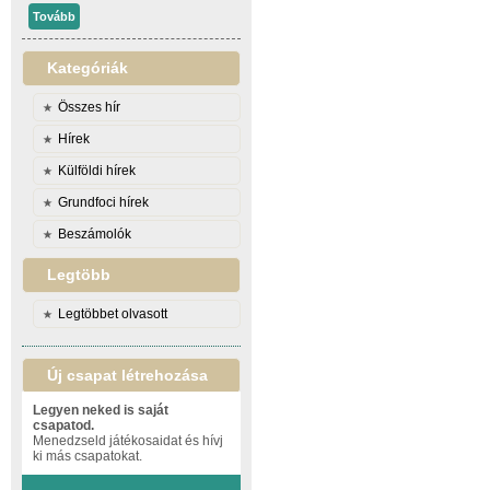
Tovább
Kategóriák
Összes hír
Hírek
Külföldi hírek
Grundfoci hírek
Beszámolók
Legtöbb
Legtöbbet olvasott
Új csapat létrehozása
Legyen neked is saját
csapatod.
Menedzseld játékosaidat és hívj
ki más csapatokat.