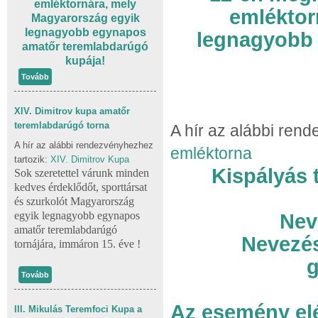
emléktornára, mely
emléktor
Magyarország egyik
legnagyobb egynapos
legnagyobb
amatőr teremlabdarúgó
kupája!
Tovább
XIV. Dimitrov kupa amatőr
teremlabdarúgó torna
A hír az alábbi ren
A hír az alábbi rendezvényhezhez
emléktorna
tartozik:
XIV. Dimitrov Kupa
Kispályás 
Sok szeretettel várunk minden
kedves érdeklődőt, sporttársat
és szurkolót Magyarország
egyik legnagyobb egynapos
Neve
amatőr teremlabdarúgó
Nevezés
tornájára, immáron 15. éve !
Tovább
Az esemény el
III. Mikulás Teremfoci Kupa a