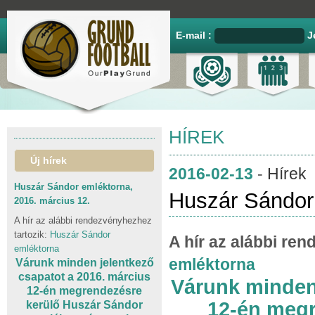
E-mail :
J
HÍREK
Új hírek
2016-02-13
-
Hírek
Huszár Sándor emléktorna,
Huszár Sándor 
2016. március 12.
A hír az alábbi rendezvényhezhez
tartozik:
Huszár Sándor
A hír az alábbi re
emléktorna
emléktorna
Várunk minden jelentkező
csapatot a 2016. március
Várunk minden 
12-én megrendezésre
12-én megr
kerülő Huszár Sándor