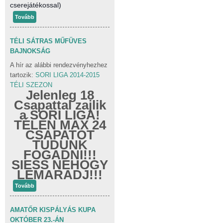
cserejátékossal)
Tovább
TÉLI SÁTRAS MŰFÜVES
BAJNOKSÁG
A hír az alábbi rendezvényhezhez
tartozik:
SORI LIGA 2014-2015
TÉLI SZEZON
Jelenleg 18
Csapattal zajlik
a SORI LIGA!
TÉLEN MAX 24
CSAPATOT
TUDUNK
FOGADNI!!!
SIESS NEHOGY
LEMARADJ!!!
Tovább
AMATŐR KISPÁLYÁS KUPA
OKTÓBER 23.-ÁN