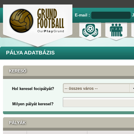
E-mail :
PÁLYA ADATBÁZIS
KERESŐ
-- összes város --
Hol keresel focipályát?
Milyen pályát keresel?
PÁLYÁK