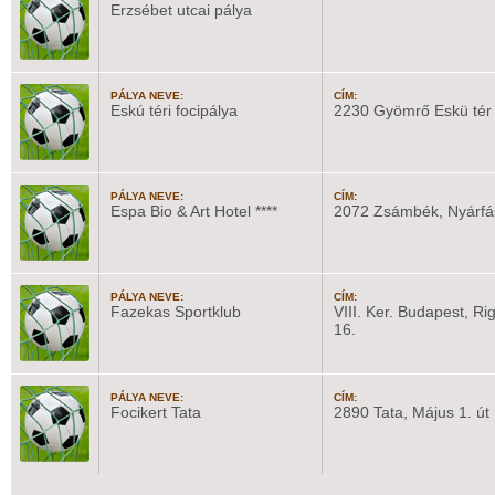
Erzsébet utcai pálya
PÁLYA NEVE:
CÍM:
Eskú téri focipálya
2230 Gyömrő Eskü tér
PÁLYA NEVE:
CÍM:
Espa Bio & Art Hotel ****
2072 Zsámbék, Nyárfás
PÁLYA NEVE:
CÍM:
Fazekas Sportklub
VIII. Ker. Budapest, Ri
16.
PÁLYA NEVE:
CÍM:
Focikert Tata
2890 Tata, Május 1. út