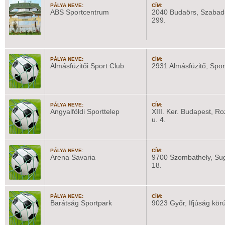
PÁLYA NEVE:
CÍM:
ABS Sportcentrum
2040 Budaörs, Szabad
299.
PÁLYA NEVE:
CÍM:
Almásfüzitői Sport Club
2931 Almásfüzitő, Sport
PÁLYA NEVE:
CÍM:
Angyalföldi Sporttelep
XIII. Ker. Budapest, Ro
u. 4.
PÁLYA NEVE:
CÍM:
Arena Savaria
9700 Szombathely, Sug
18.
PÁLYA NEVE:
CÍM:
Barátság Sportpark
9023 Győr, Ifjúság körú