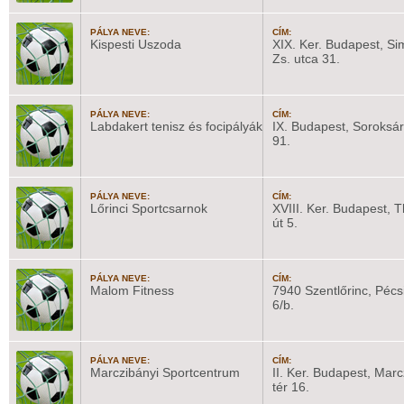
PÁLYA NEVE:
CÍM:
Kispesti Uszoda
XIX. Ker. Budapest, Si
Zs. utca 31.
PÁLYA NEVE:
CÍM:
Labdakert tenisz és focipályák
IX. Budapest, Soroksári
91.
PÁLYA NEVE:
CÍM:
Lőrinci Sportcsarnok
XVIII. Ker. Budapest, 
út 5.
PÁLYA NEVE:
CÍM:
Malom Fitness
7940 Szentlőrinc, Pécsi
6/b.
PÁLYA NEVE:
CÍM:
Marczibányi Sportcentrum
II. Ker. Budapest, Marc
tér 16.