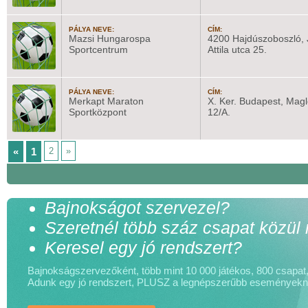
PÁLYA NEVE:
CÍM:
Mazsi Hungarospa
4200 Hajdúszoboszló, 
Sportcentrum
Attila utca 25.
PÁLYA NEVE:
CÍM:
Merkapt Maraton
X. Ker. Budapest, Magl
Sportközpont
12/A.
«
1
2
»
Bajnokságot szervezel?
Szeretnél több száz csapat közül
Keresel egy jó rendszert?
Bajnokságszervezőként, több mint 10 000 játékos, 800 csapat, 
Adunk egy jó rendszert, PLUSZ a legnépszerűbb események