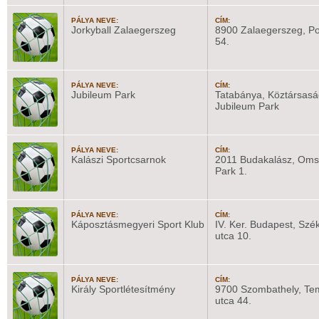
PÁLYA NEVE:
CÍM:
Jorkyball Zalaegerszeg
8900 Zalaegerszeg, Po
54.
PÁLYA NEVE:
CÍM:
Jubileum Park
Tatabánya, Köztársaság
Jubileum Park
PÁLYA NEVE:
CÍM:
Kalászi Sportcsarnok
2011 Budakalász, Oms
Park 1.
PÁLYA NEVE:
CÍM:
Káposztásmegyeri Sport Klub
IV. Ker. Budapest, Szé
utca 10.
PÁLYA NEVE:
CÍM:
Király Sportlétesítmény
9700 Szombathely, Te
utca 44.