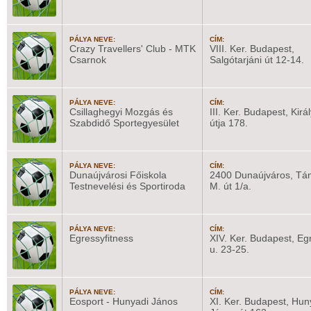
PÁLYA NEVE:
CÍM:
Crazy Travellers' Club - MTK
VIII. Ker. Budapest,
Csarnok
Salgótarjáni út 12-14.
PÁLYA NEVE:
CÍM:
Csillaghegyi Mozgás és
III. Ker. Budapest, Kirá
Szabdidő Sportegyesület
útja 178.
PÁLYA NEVE:
CÍM:
Dunaújvárosi Főiskola
2400 Dunaújváros, Tán
Testnevelési és Sportiroda
M. út 1/a.
PÁLYA NEVE:
CÍM:
Egressyfitness
XIV. Ker. Budapest, Eg
u. 23-25.
PÁLYA NEVE:
CÍM:
Eosport - Hunyadi János
XI. Ker. Budapest, Hun