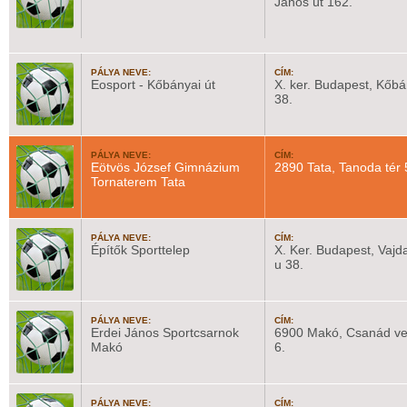
János út 162.
PÁLYA NEVE:
CÍM:
Eosport - Kőbányai út
X. ker. Budapest, Kőbá
38.
PÁLYA NEVE:
CÍM:
Eötvös József Gimnázium
2890 Tata, Tanoda tér 
Tornaterem Tata
PÁLYA NEVE:
CÍM:
Építők Sporttelep
X. Ker. Budapest, Vajd
u 38.
PÁLYA NEVE:
CÍM:
Erdei János Sportcsarnok
6900 Makó, Csanád ve
Makó
6.
PÁLYA NEVE:
CÍM: