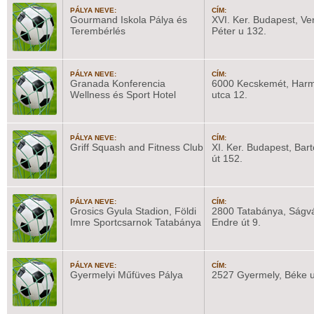
PÁLYA NEVE:
CÍM:
Gourmand Iskola Pálya és
XVI. Ker. Budapest, Ve
Terembérlés
Péter u 132.
PÁLYA NEVE:
CÍM:
Granada Konferencia
6000 Kecskemét, Har
Wellness és Sport Hotel
utca 12.
PÁLYA NEVE:
CÍM:
Griff Squash and Fitness Club
XI. Ker. Budapest, Bar
út 152.
PÁLYA NEVE:
CÍM:
Grosics Gyula Stadion, Földi
2800 Tatabánya, Ságvá
Imre Sportcsarnok Tatabánya
Endre út 9.
PÁLYA NEVE:
CÍM:
Gyermelyi Műfüves Pálya
2527 Gyermely, Béke u