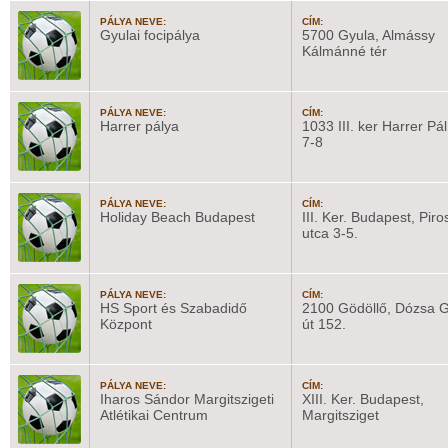
PÁLYA NEVE:
CÍM:
Gyulai focipálya
5700 Gyula, Almássy
Kálmánné tér
PÁLYA NEVE:
CÍM:
Harrer pálya
1033 III. ker Harrer Pál
7-8
PÁLYA NEVE:
CÍM:
Holiday Beach Budapest
III. Ker. Budapest, Piro
utca 3-5.
PÁLYA NEVE:
CÍM:
HS Sport és Szabadidő
2100 Gödöllő, Dózsa 
Központ
út 152.
PÁLYA NEVE:
CÍM:
Iharos Sándor Margitszigeti
XIII. Ker. Budapest,
Atlétikai Centrum
Margitsziget