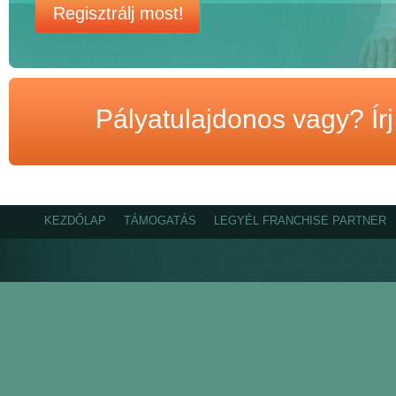
Regisztrálj most!
Pályatulajdonos vagy? Ír
KEZDŐLAP
TÁMOGATÁS
LEGYÉL FRANCHISE PARTNER