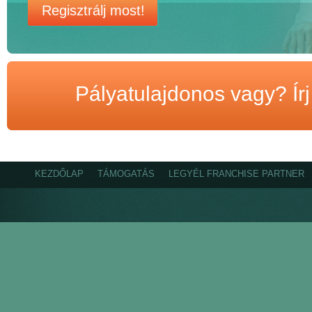
Regisztrálj most!
Pályatulajdonos vagy? Ír
KEZDŐLAP
TÁMOGATÁS
LEGYÉL FRANCHISE PARTNER