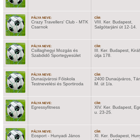
PÁLYA NEVE:
CÍM:
Crazy Travellers' Club - MTK
VIII. Ker. Budapest,
Csarnok
Salgótarjáni út 12-14.
PÁLYA NEVE:
CÍM:
Csillaghegyi Mozgás és
III. Ker. Budapest, Kirá
Szabdidő Sportegyesület
útja 178.
PÁLYA NEVE:
CÍM:
Dunaújvárosi Főiskola
2400 Dunaújváros, Tán
Testnevelési és Sportiroda
M. út 1/a.
PÁLYA NEVE:
CÍM:
Egressyfitness
XIV. Ker. Budapest, Eg
u. 23-25.
PÁLYA NEVE:
CÍM:
Eosport - Hunyadi János
XI. Ker. Budapest, Hun