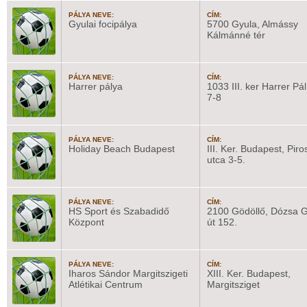
PÁLYA NEVE:
CÍM:
Gyulai focipálya
5700 Gyula, Almássy
Kálmánné tér
PÁLYA NEVE:
CÍM:
Harrer pálya
1033 III. ker Harrer Pál
7-8
PÁLYA NEVE:
CÍM:
Holiday Beach Budapest
III. Ker. Budapest, Piro
utca 3-5.
PÁLYA NEVE:
CÍM:
HS Sport és Szabadidő
2100 Gödöllő, Dózsa 
Központ
út 152.
PÁLYA NEVE:
CÍM:
Iharos Sándor Margitszigeti
XIII. Ker. Budapest,
Atlétikai Centrum
Margitsziget