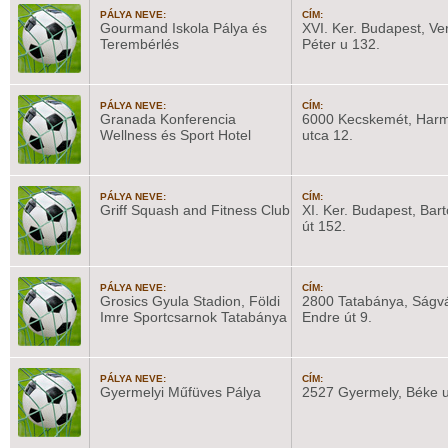
PÁLYA NEVE:
CÍM:
Gourmand Iskola Pálya és
XVI. Ker. Budapest, Ve
Terembérlés
Péter u 132.
PÁLYA NEVE:
CÍM:
Granada Konferencia
6000 Kecskemét, Har
Wellness és Sport Hotel
utca 12.
PÁLYA NEVE:
CÍM:
Griff Squash and Fitness Club
XI. Ker. Budapest, Bar
út 152.
PÁLYA NEVE:
CÍM:
Grosics Gyula Stadion, Földi
2800 Tatabánya, Ságvá
Imre Sportcsarnok Tatabánya
Endre út 9.
PÁLYA NEVE:
CÍM:
Gyermelyi Műfüves Pálya
2527 Gyermely, Béke u