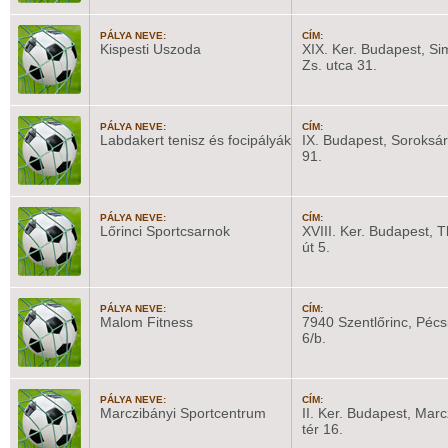
PÁLYA NEVE:
CÍM:
Kispesti Uszoda
XIX. Ker. Budapest, Si
Zs. utca 31.
PÁLYA NEVE:
CÍM:
Labdakert tenisz és focipályák
IX. Budapest, Soroksári
91.
PÁLYA NEVE:
CÍM:
Lőrinci Sportcsarnok
XVIII. Ker. Budapest, 
út 5.
PÁLYA NEVE:
CÍM:
Malom Fitness
7940 Szentlőrinc, Pécsi
6/b.
PÁLYA NEVE:
CÍM:
Marczibányi Sportcentrum
II. Ker. Budapest, Marc
tér 16.