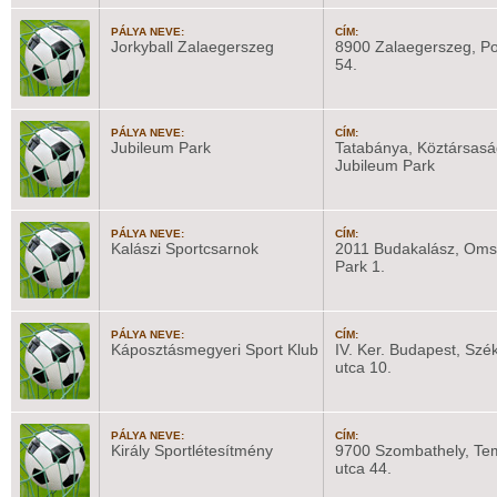
PÁLYA NEVE:
CÍM:
Jorkyball Zalaegerszeg
8900 Zalaegerszeg, Po
54.
PÁLYA NEVE:
CÍM:
Jubileum Park
Tatabánya, Köztársaság
Jubileum Park
PÁLYA NEVE:
CÍM:
Kalászi Sportcsarnok
2011 Budakalász, Oms
Park 1.
PÁLYA NEVE:
CÍM:
Káposztásmegyeri Sport Klub
IV. Ker. Budapest, Szé
utca 10.
PÁLYA NEVE:
CÍM:
Király Sportlétesítmény
9700 Szombathely, Te
utca 44.