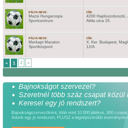
PÁLYA NEVE:
CÍM:
Mazsi Hungarospa
4200 Hajdúszoboszló, 
Sportcentrum
Attila utca 25.
PÁLYA NEVE:
CÍM:
Merkapt Maraton
X. Ker. Budapest, Magl
Sportközpont
12/A.
«
1
2
»
Bajnokságot szervezel?
Szeretnél több száz csapat közül
Keresel egy jó rendszert?
Bajnokságszervezőként, több mint 10 000 játékos, 800 csapat, 
Adunk egy jó rendszert, PLUSZ a legnépszerűbb események