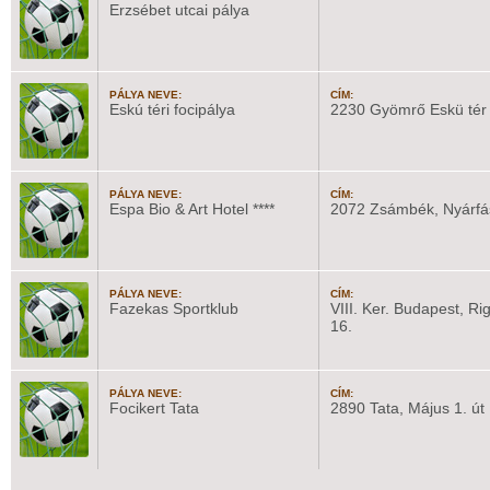
Erzsébet utcai pálya
PÁLYA NEVE:
CÍM:
Eskú téri focipálya
2230 Gyömrő Eskü tér
PÁLYA NEVE:
CÍM:
Espa Bio & Art Hotel ****
2072 Zsámbék, Nyárfás
PÁLYA NEVE:
CÍM:
Fazekas Sportklub
VIII. Ker. Budapest, Ri
16.
PÁLYA NEVE:
CÍM:
Focikert Tata
2890 Tata, Május 1. út