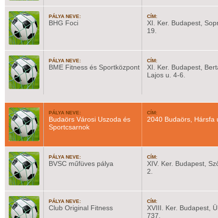
PÁLYA NEVE:
CÍM:
BHG Foci
XI. Ker. Budapest, Sopr
19.
PÁLYA NEVE:
CÍM:
BME Fitness és Sportközpont
XI. Ker. Budapest, Bert
Lajos u. 4-6.
PÁLYA NEVE:
CÍM:
Budaörs Városi Uszoda és
2040 Budaörs, Hársfa 
Sportcsarnok
PÁLYA NEVE:
CÍM:
BVSC műfüves pálya
XIV. Ker. Budapest, Sző
2.
PÁLYA NEVE:
CÍM:
Club Original Fitness
XVIII. Ker. Budapest, Ül
737.