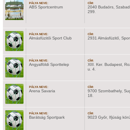
PÁLYA NEVE:
CÍM:
ABS Sportcentrum
2040 Budaörs, Szabad
299.
PÁLYA NEVE:
CÍM:
Almásfüzitői Sport Club
2931 Almásfüzitő, Sport
PÁLYA NEVE:
CÍM:
Angyalföldi Sporttelep
XIII. Ker. Budapest, Ro
u. 4.
PÁLYA NEVE:
CÍM:
Arena Savaria
9700 Szombathely, Sug
18.
PÁLYA NEVE:
CÍM:
Barátság Sportpark
9023 Győr, Ifjúság körú