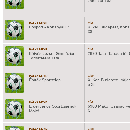
János út 162.
PÁLYA NEVE:
CÍM:
Eosport - Kőbányai út
X. ker. Budapest, Kőbá
38.
PÁLYA NEVE:
CÍM:
Eötvös József Gimnázium
2890 Tata, Tanoda tér 
Tornaterem Tata
PÁLYA NEVE:
CÍM:
Építők Sporttelep
X. Ker. Budapest, Vajd
u 38.
PÁLYA NEVE:
CÍM:
Erdei János Sportcsarnok
6900 Makó, Csanád ve
Makó
6.
PÁLYA NEVE:
CÍM: