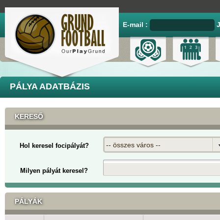
E-mail :
PÁLYA ADATBÁZIS
KERESŐ
-- összes város --
Hol keresel focipályát?
Milyen pályát keresel?
PÁLYÁK