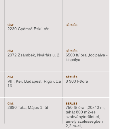
CÍM:
BÉRLÉS:
2230 Gyömrő Eskü tér
CÍM:
BÉRLÉS:
2072 Zsámbék, Nyárfás u. 2.
6500 ft/ óra ,focipálya -
kispálya
CÍM:
BÉRLÉS:
VIII. Ker. Budapest, Rigó utca
8 900 Ft/óra
16.
CÍM:
BÉRLÉS:
2890 Tata, Május 1. út
750 ft/ óra, ,20x40 m,
tehát 800 m2-es
szabványterülettel,
amely szélességben
2,2 m-el,