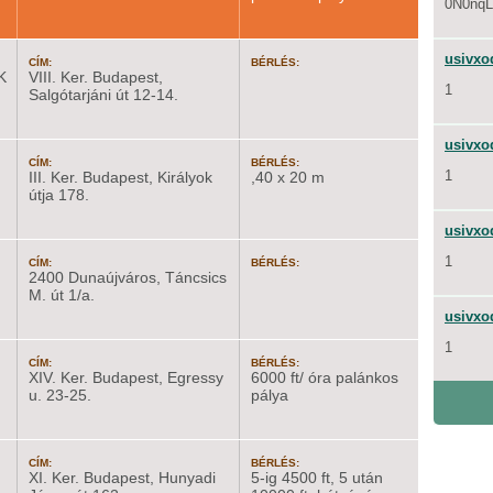
0N0nqLp
usivxo
CÍM:
BÉRLÉS:
K
VIII. Ker. Budapest,
1
Salgótarjáni út 12-14.
usivxo
CÍM:
BÉRLÉS:
1
III. Ker. Budapest, Királyok
,40 x 20 m
útja 178.
usivxo
1
CÍM:
BÉRLÉS:
2400 Dunaújváros, Táncsics
M. út 1/a.
usivxo
1
CÍM:
BÉRLÉS:
XIV. Ker. Budapest, Egressy
6000 ft/ óra palánkos
u. 23-25.
pálya
CÍM:
BÉRLÉS:
XI. Ker. Budapest, Hunyadi
5-ig 4500 ft, 5 után