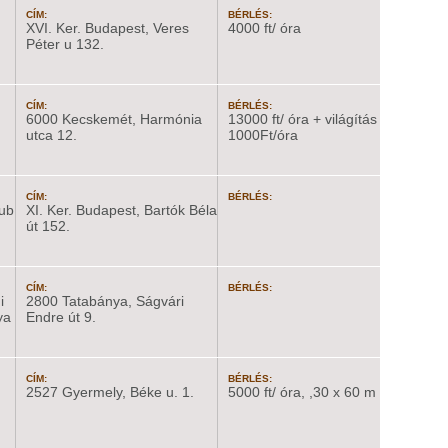
CÍM:
BÉRLÉS:
XVI. Ker. Budapest, Veres
4000 ft/ óra
Péter u 132.
CÍM:
BÉRLÉS:
6000 Kecskemét, Harmónia
13000 ft/ óra + világítás
utca 12.
1000Ft/óra
CÍM:
BÉRLÉS:
lub
XI. Ker. Budapest, Bartók Béla
út 152.
CÍM:
BÉRLÉS:
i
2800 Tatabánya, Ságvári
ya
Endre út 9.
CÍM:
BÉRLÉS:
2527 Gyermely, Béke u. 1.
5000 ft/ óra, ,30 x 60 m