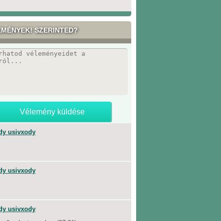
EMÉNYEK! SZERINTED?
dy usivxody
dy usivxody
dy usivxody