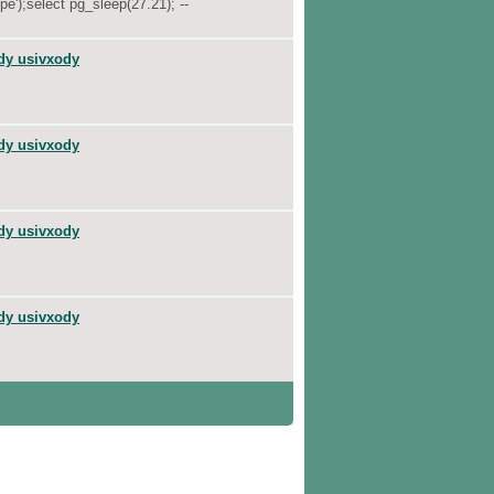
e');select pg_sleep(27.21); --
dy usivxody
dy usivxody
dy usivxody
dy usivxody