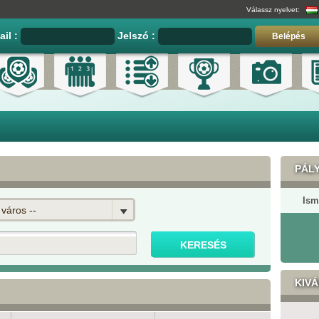
Válassz nyelvet:
ail :
Jelszó :
Belépés
PÁL
Ism
 város --
KIV