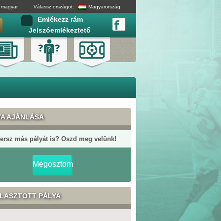
magyar
Válassz országot:
Magyarország
Emlékezz rám
Jelszóemlékeztető
YA AJÁNLÁSA
ersz más pályát is? Oszd meg velünk!
Megosztom
ÁLASZTOTT PÁLYA