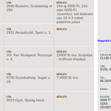
CÍM:
BÉRLÉS:
2040 Budaörs, Szabadság út
16ó-ig 4000 Ft, 16ó
299.
után 6000 Ft.
,teremfoci, két kisterem
van 18 X 9 méter
palánkos pálya
CÍM:
BÉRLÉS:
2931 Almásfüzitő, Sport u. 1.
Nagyobb t
CÍM:
BÉRLÉS:
XIII. Ker. Budapest, Rozsnyai
15000 ft/ óra ,focipálya
PÁLYA N
CLUB 
u. 4.
- műfüves kispálya
CÍM:
XVIII.
CÍM:
BÉRLÉS:
9700 Szombathely, Sugár u.
7-9000 ft/ óra
TEL:
06 20/
18.
EMAIL:
CÍM:
BÉRLÉS:
EGYÉB:
9023 Győr, Ifjúság körút
4200 F
10X6
SPORT