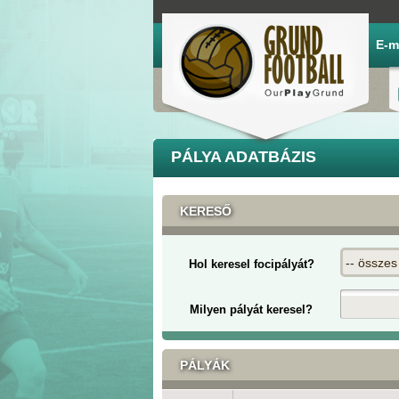
E-m
PÁLYA ADATBÁZIS
KERESŐ
-- összes
Hol keresel focipályát?
Milyen pályát keresel?
PÁLYÁK