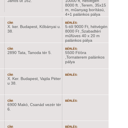
János út 162.
10000 ft, hétvégén
8000 ft. ,Terem, 35x15
m, műanyag borítású,
4+1 palánkos pálya
CÍM:
BÉRLÉS:
X. ker. Budapest, Kőbányai u.
5-től 9000 Ft, hétvégén
38.
8000 Ft ,Szabadtéri
műfüves 40 x 20 m
palánkos pálya
CÍM:
BÉRLÉS:
2890 Tata, Tanoda tér 5.
5500 Ft/óra
,Tornaterem palánkos
pálya
CÍM:
BÉRLÉS:
X. Ker. Budapest, Vajda Péter
u 38.
CÍM:
BÉRLÉS:
6900 Makó, Csanád vezér tér
6.
CÍM:
BÉRLÉS: