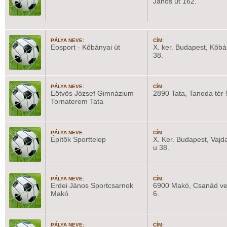
János út 162.
PÁLYA NEVE:
CÍM:
Eosport - Kőbányai út
X. ker. Budapest, Kőbá
38.
PÁLYA NEVE:
CÍM:
Eötvös József Gimnázium
2890 Tata, Tanoda tér 
Tornaterem Tata
PÁLYA NEVE:
CÍM:
Építők Sporttelep
X. Ker. Budapest, Vajd
u 38.
PÁLYA NEVE:
CÍM:
Erdei János Sportcsarnok
6900 Makó, Csanád ve
Makó
6.
PÁLYA NEVE:
CÍM: