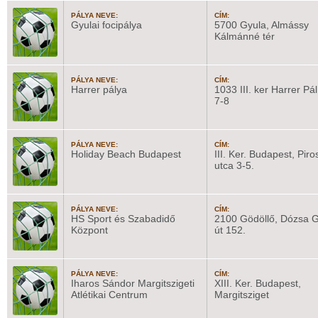
PÁLYA NEVE:
CÍM:
Gyulai focipálya
5700 Gyula, Almássy
Kálmánné tér
PÁLYA NEVE:
CÍM:
Harrer pálya
1033 III. ker Harrer Pál
7-8
PÁLYA NEVE:
CÍM:
Holiday Beach Budapest
III. Ker. Budapest, Piro
utca 3-5.
PÁLYA NEVE:
CÍM:
HS Sport és Szabadidő
2100 Gödöllő, Dózsa 
Központ
út 152.
PÁLYA NEVE:
CÍM:
Iharos Sándor Margitszigeti
XIII. Ker. Budapest,
Atlétikai Centrum
Margitsziget