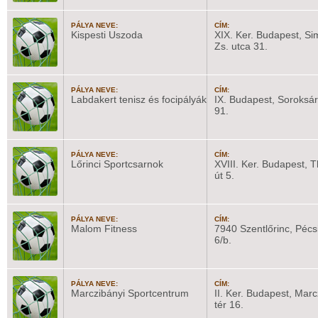
PÁLYA NEVE:
CÍM:
Kispesti Uszoda
XIX. Ker. Budapest, Si
Zs. utca 31.
PÁLYA NEVE:
CÍM:
Labdakert tenisz és focipályák
IX. Budapest, Soroksári
91.
PÁLYA NEVE:
CÍM:
Lőrinci Sportcsarnok
XVIII. Ker. Budapest, 
út 5.
PÁLYA NEVE:
CÍM:
Malom Fitness
7940 Szentlőrinc, Pécsi
6/b.
PÁLYA NEVE:
CÍM:
Marczibányi Sportcentrum
II. Ker. Budapest, Marc
tér 16.