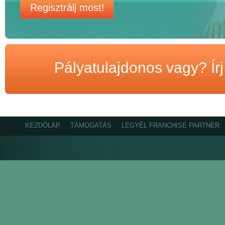
Regisztrálj most!
Pályatulajdonos vagy? Ír
KEZDŐLAP
TÁMOGATÁS
LEGYÉL FRANCHISE PARTNER