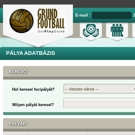
E-mail :
PÁLYA ADATBÁZIS
KERESŐ
-- összes város --
Hol keresel focipályát?
Milyen pályát keresel?
PÁLYÁK