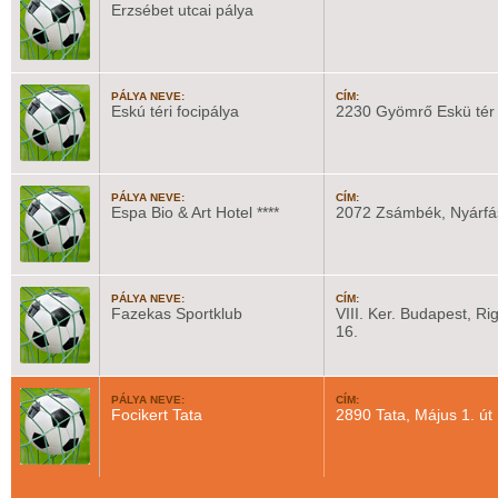
Erzsébet utcai pálya
PÁLYA NEVE:
CÍM:
Eskú téri focipálya
2230 Gyömrő Eskü tér
PÁLYA NEVE:
CÍM:
Espa Bio & Art Hotel ****
2072 Zsámbék, Nyárfás
PÁLYA NEVE:
CÍM:
Fazekas Sportklub
VIII. Ker. Budapest, Ri
16.
PÁLYA NEVE:
CÍM:
Focikert Tata
2890 Tata, Május 1. út