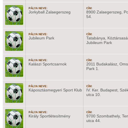
PÁLYA NEVE:
CÍM:
Jorkyball Zalaegerszeg
8900 Zalaegerszeg, Po
54.
PÁLYA NEVE:
CÍM:
Jubileum Park
Tatabánya, Köztársaság
Jubileum Park
PÁLYA NEVE:
CÍM:
Kalászi Sportcsarnok
2011 Budakalász, Oms
Park 1.
PÁLYA NEVE:
CÍM:
Káposztásmegyeri Sport Klub
IV. Ker. Budapest, Szé
utca 10.
PÁLYA NEVE:
CÍM:
Király Sportlétesítmény
9700 Szombathely, Te
utca 44.