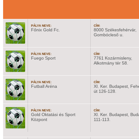
PÁLYA NEVE:
CÍM:
Főnix Gold Fc.
8000 Székesfehérvár,
Gombócleső u.
PÁLYA NEVE:
CÍM:
Fuego Sport
7761 Kozármisleny,
Alkotmány tér 58.
PÁLYA NEVE:
CÍM:
Futball Aréna
XI. Ker. Budapest, Feh
út 126-128.
PÁLYA NEVE:
CÍM:
Gold Oktatási és Sport
XI. Ker. Budapest, Buda
Központ
111-113.