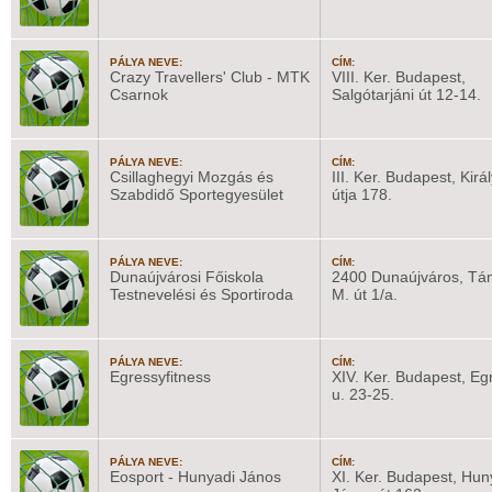
PÁLYA NEVE:
CÍM:
Crazy Travellers' Club - MTK
VIII. Ker. Budapest,
Csarnok
Salgótarjáni út 12-14.
PÁLYA NEVE:
CÍM:
Csillaghegyi Mozgás és
III. Ker. Budapest, Kirá
Szabdidő Sportegyesület
útja 178.
PÁLYA NEVE:
CÍM:
Dunaújvárosi Főiskola
2400 Dunaújváros, Tán
Testnevelési és Sportiroda
M. út 1/a.
PÁLYA NEVE:
CÍM:
Egressyfitness
XIV. Ker. Budapest, Eg
u. 23-25.
PÁLYA NEVE:
CÍM:
Eosport - Hunyadi János
XI. Ker. Budapest, Hun