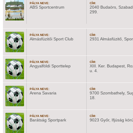
PÁLYA NEVE:
CÍM:
ABS Sportcentrum
2040 Budaörs, Szabad
299.
PÁLYA NEVE:
CÍM:
Almásfüzitői Sport Club
2931 Almásfüzitő, Sport
PÁLYA NEVE:
CÍM:
Angyalföldi Sporttelep
XIII. Ker. Budapest, Ro
u. 4.
PÁLYA NEVE:
CÍM:
Arena Savaria
9700 Szombathely, Sug
18.
PÁLYA NEVE:
CÍM:
Barátság Sportpark
9023 Győr, Ifjúság körú