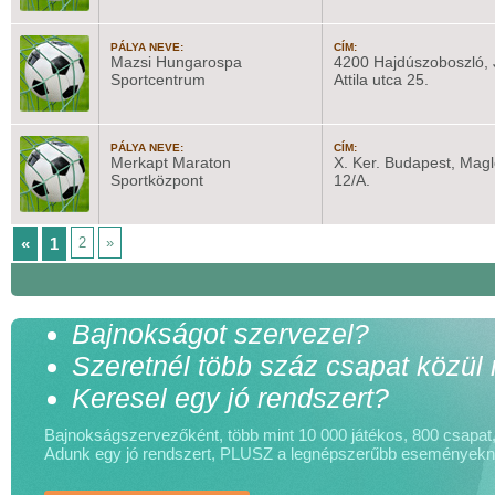
PÁLYA NEVE:
CÍM:
Mazsi Hungarospa
4200 Hajdúszoboszló, 
Sportcentrum
Attila utca 25.
PÁLYA NEVE:
CÍM:
Merkapt Maraton
X. Ker. Budapest, Magl
Sportközpont
12/A.
«
1
2
»
Bajnokságot szervezel?
Szeretnél több száz csapat közül
Keresel egy jó rendszert?
Bajnokságszervezőként, több mint 10 000 játékos, 800 csapat, 
Adunk egy jó rendszert, PLUSZ a legnépszerűbb események