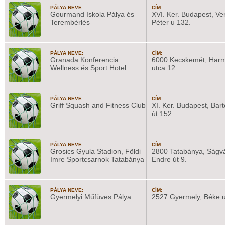
PÁLYA NEVE:
CÍM:
Gourmand Iskola Pálya és
XVI. Ker. Budapest, Ve
Terembérlés
Péter u 132.
PÁLYA NEVE:
CÍM:
Granada Konferencia
6000 Kecskemét, Har
Wellness és Sport Hotel
utca 12.
PÁLYA NEVE:
CÍM:
Griff Squash and Fitness Club
XI. Ker. Budapest, Bar
út 152.
PÁLYA NEVE:
CÍM:
Grosics Gyula Stadion, Földi
2800 Tatabánya, Ságvá
Imre Sportcsarnok Tatabánya
Endre út 9.
PÁLYA NEVE:
CÍM:
Gyermelyi Műfüves Pálya
2527 Gyermely, Béke u