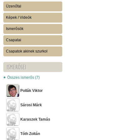
Üzenőfal
Képek / Videók
Ismerősök
Csapatai
Csapatok akinek szurkol
ISMERŐSEI
Összes ismerős (7)
Pollák Viktor
Sárosi Márk
Karaszek Tamás
Tóth Zoltán