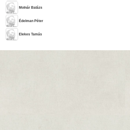
Molnár Balázs
Édelman Péter
Elekes Tamás