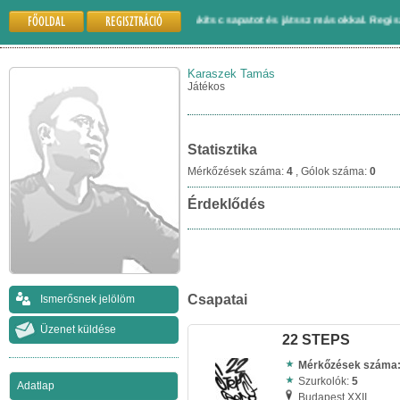
FŐOLDAL
REGISZTRÁCIÓ
és regisztrálj a Grundfocira. Alakíts csapatot és játssz másokkal. Regisztrálj és
Karaszek Tamás
Játékos
Statisztika
Mérkőzések száma:
4
, Gólok száma:
0
Érdeklődés
Csapatai
Ismerősnek jelölöm
Üzenet küldése
22 STEPS
Mérkőzések száma
Szurkolók:
5
Adatlap
Budapest XXII.