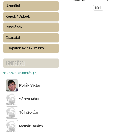
Üzenőfal
férfi
Képek / Videók
Ismerősök
Csapatai
Csapatok akinek szurkol
ISMERŐSEI
Összes ismerős (7)
Pollák Viktor
Sárosi Márk
Tóth Zoltán
Molnár Balázs