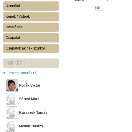
Üzenőfal
férfi
Képek / Videók
Ismerősök
Csapatai
Csapatok akinek szurkol
ISMERŐSEI
Összes ismerős (7)
Pollák Viktor
Sárosi Márk
Karaszek Tamás
Molnár Balázs