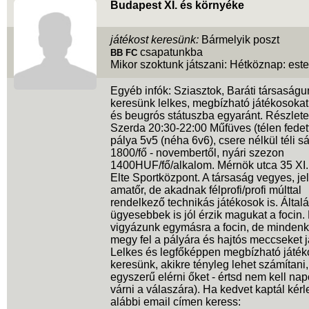
Budapest XI. és környéke
játékost keresünk:
Bármelyik poszt
csapatunkba
BB FC
Mikor szoktunk játszani: Hétköznap: este
Egyéb infók: Sziasztok, Baráti társaság
keresünk lelkes, megbízható játékosokat
és beugrós státuszba egyaránt. Részlete
Szerda 20:30-22:00 Műfüves (télen fedett
pálya 5v5 (néha 6v6), csere nélkül téli sá
1800/fő - novembertől, nyári szezon
1400HUF/fő/alkalom. Mérnök utca 35 XI. 
Elte Sportközpont. A társaság vegyes, j
amatőr, de akadnak félprofi/profi múlttal
rendelkező technikás játékosok is. Által
ügyesebbek is jól érzik magukat a focin
vigyázunk egymásra a focin, de mindenk
megy fel a pályára és hajtós meccseket j
Lelkes és legfőképpen megbízható játék
keresünk, akikre tényleg lehet számítani, 
egyszerű elérni őket - értsd nem kell nap
várni a válaszára). Ha kedvet kaptál kérl
alábbi email címen keress: