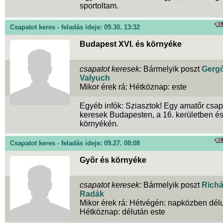
sportoltam.
JE
Csapatot keres - feladás ideje: 09.30. 13:32
Budapest XVI. és környéke
csapatot keresek:
Bármelyik poszt
Gerg
Valyuch
Mikor érek rá: Hétköznap: este
Egyéb infók: Sziasztok! Egy amatőr csap
keresek Budapesten, a 16. kerületben é
környékén.
JE
Csapatot keres - feladás ideje: 09.27. 08:08
Gyõr és környéke
csapatot keresek:
Bármelyik poszt
Richá
Radák
Mikor érek rá: Hétvégén: napközben délu
Hétköznap: délután este