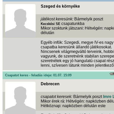
Szeged és környéke
játékost keresünk:
Bármelyik poszt
csapatunkba
Kecskési SE
Mikor szoktunk játszani: Hétvégén: nap
délután
Egyéb infók: Szegedi, megye IV-es nagy
csapatba keresünk állandó játékosokat.
Nincsenek világmegváltó terveink, hobbi
vagyunk, de szeretnénk stabilan szerepe
szeretnétek egy jó hangulatú csapat rés
lenni, szívesen látunk minden jelentkezőt
JE
Csapatot keres - feladás ideje: 01.07. 15:09
Debrecen
csapatot keresek:
Bármelyik poszt
Imre 
Mikor érek rá: Hétvégén: napközben délu
Hétköznap: napközben délután este