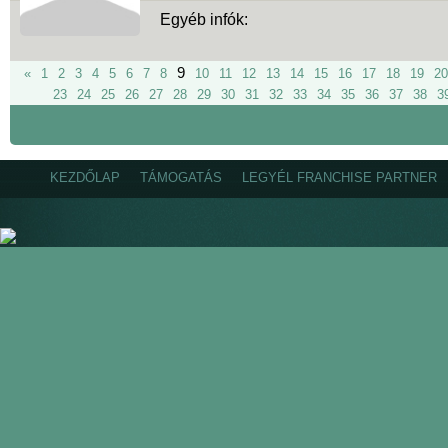
Egyéb infók:
9
«
1
2
3
4
5
6
7
8
10
11
12
13
14
15
16
17
18
19
20
23
24
25
26
27
28
29
30
31
32
33
34
35
36
37
38
3
KEZDŐLAP
TÁMOGATÁS
LEGYÉL FRANCHISE PARTNER