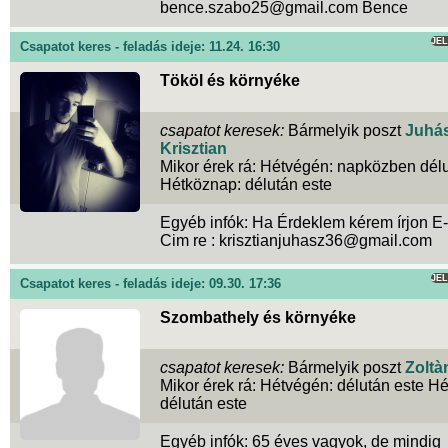
bence.szabo25@gmail.com Bence
JE
Csapatot keres - feladás ideje: 11.24. 16:30
Tököl és környéke
csapatot keresek:
Bármelyik poszt
Juhá
Krisztian
Mikor érek rá: Hétvégén: napközben dél
Hétköznap: délután este
Egyéb infók: Ha Érdeklem kérem írjon E
Cim re : krisztianjuhasz36@gmail.com
JE
Csapatot keres - feladás ideje: 09.30. 17:36
Szombathely és környéke
csapatot keresek:
Bármelyik poszt
Zoltà
Mikor érek rá: Hétvégén: délután este H
délután este
Egyéb infók: 65 éves vagyok, de mindig