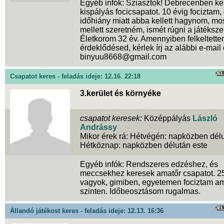
Egyéb infók: Sziasztok! Debrecenben k
kispályás focicsapatot. 10 évig fociztam,
időhiány miatt abba kellett hagynom, m
mellett szeretném, ismét rúgni a játékszert
Életkorom 32 év. Amennyiben felkeltette
érdeklődésed, kérlek írj az alábbi e-mail 
binyuu8668@gmail.com
JE
Csapatot keres - feladás ideje: 12.16. 22:18
3.kerület és környéke
csapatot keresek:
Középpályás
László
Andrássy
Mikor érek rá: Hétvégén: napközben délu
Hétköznap: napközben délután este
Egyéb infók: Rendszeres edzéshez, és
meccsekhez keresek amatőr csapatot. 2
vagyok, gimiben, egyetemen fociztam a
szinten. Időbeosztásom rugalmas.
JE
Állandó játékost keres - feladás ideje: 12.13. 16:36