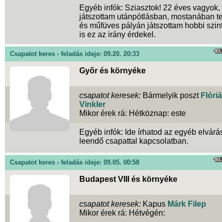
Egyéb infók: Sziasztok! 22 éves vagyok,
játszottam utánpótlásban, mostanában 
és műfüves pályán játszottam hobbi szin
is ez az irány érdekel.
JE
Csapatot keres - feladás ideje: 09.20. 20:33
Gyõr és környéke
csapatot keresek:
Bármelyik poszt
Flóri
Vinkler
Mikor érek rá: Hétköznap: este
Egyéb infók: Ide írhatod az egyéb elvárá
leendő csapattal kapcsolatban.
JE
Csapatot keres - feladás ideje: 09.05. 00:58
Budapest VIII és környéke
csapatot keresek:
Kapus
Márk Filep
Mikor érek rá: Hétvégén: