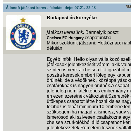
JE
Állandó játékost keres - feladás ideje: 07.21. 22:48
Budapest és környéke
játékost keresünk:
Bármelyik poszt
csapatunkba
Chelsea FC Hungary
Mikor szoktunk játszani: Hétköznap: na
délután
Egyéb infók: Hello olyan vállalkozó sze
játékosok jelentkezését várom, akik val
szinten ismerik a chelsea fc-t.igazából 
posztra keresek embert főleg egy kapus
örülnék, de a védőknek , középpályások
csatároknak is nagyon örülnék.A csapat
jeleneleg nem játékképes emberhiány mi
én ezen szeretnék változtatni.Szeretnék
ütőképes csapatot létre hozni kis és nag
focihoz is.tehát minimum 10 emberre le
szükségem.ha magadra ismersz, vagy v
ismerősöd aki szívesen csatlakozna egy 
chelsea szurkolókból álló csapathoz kér
jelentekezzetek.Remélem lesznek válla