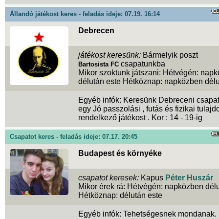
JE
Állandó játékost keres - feladás ideje: 07.19. 16:14
Debrecen
játékost keresünk:
Bármelyik poszt
csapatunkba
Bartosista FC
Mikor szoktunk játszani: Hétvégén: nap
délután este Hétköznap: napközben délu
Egyéb infók: Keresünk Debreceni csapa
egy Jó passzolási , futás és fizikai tulaj
rendelkező játékost . Kor : 14 - 19-ig
JE
Csapatot keres - feladás ideje: 07.17. 20:45
Budapest és környéke
csapatot keresek:
Kapus
Péter Huszár
Mikor érek rá: Hétvégén: napközben délu
Hétköznap: délután este
Egyéb infók: Tehetségesnek mondanak.