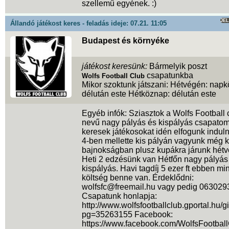
szellemű egyének. :)
JE
Állandó játékost keres - feladás ideje: 07.21. 11:05
Budapest és környéke
játékost keresünk:
Bármelyik poszt
csapatunkba
Wolfs Football Club
Mikor szoktunk játszani: Hétvégén: nap
délután este Hétköznap: délután este
Egyéb infók: Sziasztok a Wolfs Football 
nevű nagy pályás és kispályás csapato
keresek játékosokat idén elfogunk induln
4-ben mellette kis pályán vagyunk még 
bajnokságban plusz kupákra járunk hétv
Heti 2 edzésünk van Hétfőn nagy pályás
kispályás. Havi tagdíj 5 ezer ft ebben m
költség benne van. Érdeklődni:
wolfsfc@freemail.hu vagy pedig 063029
Csapatunk honlapja:
http://www.wolfsfootballclub.gportal.hu/
pg=35263155 Facebook:
https://www.facebook.com/WolfsFootbal