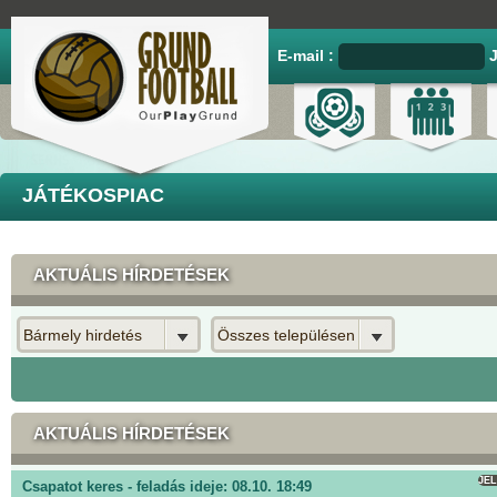
E-mail :
JÁTÉKOSPIAC
AKTUÁLIS HÍRDETÉSEK
Bármely hirdetés
Összes településen
AKTUÁLIS HÍRDETÉSEK
JE
Csapatot keres - feladás ideje: 08.10. 18:49