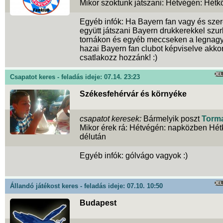
Mikor szoktunk játszani: Hétvégén: Hétk
Egyéb infók: Ha Bayern fan vagy és szer
együtt játszani Bayern drukkerekkel szur
tornákon és egyéb meccseken a legnag
hazai Bayern fan clubot képviselve akko
csatlakozz hozzánk! :)
JE
Csapatot keres - feladás ideje: 07.14. 23:23
Székesfehérvár és környéke
csapatot keresek:
Bármelyik poszt
Torm
Mikor érek rá: Hétvégén: napközben Hét
délután
Egyéb infók: gólvágo vagyok :)
JE
Állandó játékost keres - feladás ideje: 07.10. 10:50
Budapest