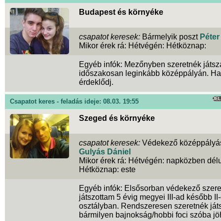
Budapest és környéke
csapatot keresek:
Bármelyik poszt
Péter
Mikor érek rá: Hétvégén: Hétköznap:
Egyéb infók: Mezőnyben szeretnék játsz
időszakosan leginkább középpályán. Ha
érdeklődj.
JE
Csapatot keres - feladás ideje: 08.03. 19:55
Szeged és környéke
csapatot keresek:
Védekező középpályá
Gulyás Dániel
Mikor érek rá: Hétvégén: napközben délu
Hétköznap: este
Egyéb infók: Elsősorban védekező szer
játszottam 5 évig megyei III-ad később II
osztályban. Rendszeresen szeretnék ját
bármilyen bajnokság/hobbi foci szóba jö