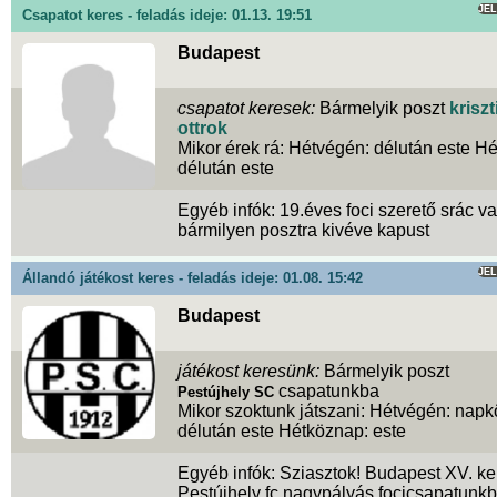
JE
Csapatot keres - feladás ideje: 01.13. 19:51
Budapest
csapatot keresek:
Bármelyik poszt
kriszt
ottrok
Mikor érek rá: Hétvégén: délután este H
délután este
Egyéb infók: 19.éves foci szerető srác v
bármilyen posztra kivéve kapust
JE
Állandó játékost keres - feladás ideje: 01.08. 15:42
Budapest
játékost keresünk:
Bármelyik poszt
csapatunkba
Pestújhely SC
Mikor szoktunk játszani: Hétvégén: nap
délután este Hétköznap: este
Egyéb infók: Sziasztok! Budapest XV. ker
Pestújhely fc nagypályás focicsapatunk