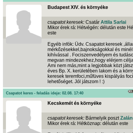
Budapest XIV. és környéke
csapatot keresek:
Csatár
Attila Sarlai
Mikor érek rá: Hétvégén: délután este H
este
Egyéb infók: Üdv. Csapatot keresek ,áll
mérkőzésekkel,bajnokságokkal és minél
kihívással . Fociszenvedélyem és tudás
megvan mindezekhez,hogy elérjem célja
Ami nem más,mint a legjobbak közt játsz
éves Bp. X. kerületében lakom és a kör
keresek teremfoci,műfüves kispályás foc
lehetőséget. Jól játszom ! :)
JE
Csapatot keres - feladás ideje: 02.08. 17:40
Kecskemét és környéke
csapatot keresek:
Bármelyik poszt
Zalán
Mikor érek rá: Hétköznap: délután este