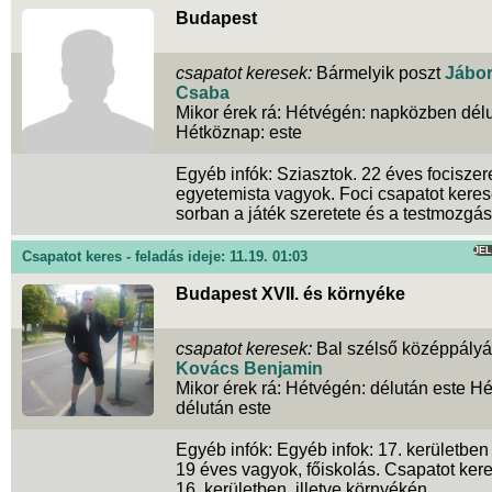
Budapest
csapatot keresek:
Bármelyik poszt
Jábor
Csaba
Mikor érek rá: Hétvégén: napközben délu
Hétköznap: este
Egyéb infók: Sziasztok. 22 éves fociszer
egyetemista vagyok. Foci csapatot keres
sorban a játék szeretete és a testmozgás
JE
Csapatot keres - feladás ideje: 11.19. 01:03
Budapest XVII. és környéke
csapatot keresek:
Bal szélső középpály
Kovács Benjamin
Mikor érek rá: Hétvégén: délután este H
délután este
Egyéb infók: Egyéb infok: 17. kerületben
19 éves vagyok, főiskolás. Csapatot kere
16. kerületben, illetve környékén.