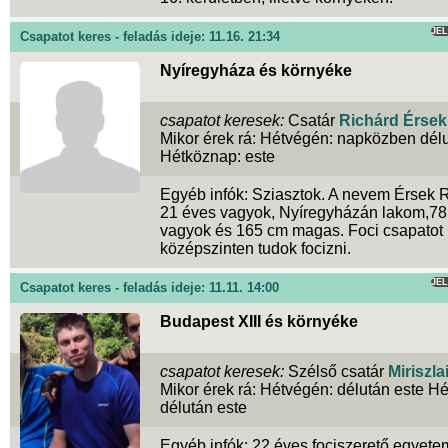
JE
Csapatot keres - feladás ideje: 11.16. 21:34
Nyíregyháza és környéke
csapatot keresek:
Csatár
Richárd Érsek
Mikor érek rá: Hétvégén: napközben délu
Hétköznap: este
Egyéb infók: Sziasztok. A nevem Érsek R
21 éves vagyok, Nyíregyházán lakom,78
vagyok és 165 cm magas. Foci csapatot 
középszinten tudok focizni.
JE
Csapatot keres - feladás ideje: 11.11. 14:00
Budapest XIII és környéke
csapatot keresek:
Szélső csatár
Miriszla
Mikor érek rá: Hétvégén: délután este H
délután este
Egyéb infók: 22 éves fociszerető egyete