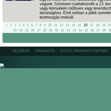
vagyok. Szívesen csatlakoznék a 13. ke
vagy környékén műfüves vagy teremfocit
társasághoz. Első sorban a játék szerete
testmozgás motivál.
16
«
1
2
3
4
5
6
7
8
9
10
11
12
13
14
15
17
18
19
2
23
24
25
26
27
28
29
30
31
32
33
34
35
36
37
38
3
KEZDŐLAP
TÁMOGATÁS
LEGYÉL FRANCHISE PARTNER