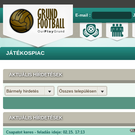
E-mail :
JÁTÉKOSPIAC
AKTUÁLIS HÍRDETÉSEK
Bármely hirdetés
Összes településen
AKTUÁLIS HÍRDETÉSEK
JE
Csapatot keres - feladás ideje: 02.15. 17:13