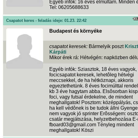
Egyéb infók: 16 éves elmúltam. Minden é
Tel: 06205688633
JE
Csapatot keres - feladás ideje: 01.23. 22:42
Budapest és környéke
csapatot keresek:
Bármelyik poszt
Krisz
Kárpáti
Mikor érek rá: Hétvégén: napközben délu
Egyéb infók: Sziasztok, 18 éves vagyok,
focicsapatot keresek, lehetôleg hétvégi
meccsekkel, de ha hétköznapi, akkoris
egyeztethetünk. 8 éves focimúlttal rend
kb 3 éve hagytam abba. Elsôsorban kisp
foci, vagy futsal érdekelne, de mindent
meghallgatok! Posztom: középpályás, cs
ha kell védônek is be tudok állni Gyeng
nem vagyok jó sprinter Erôsségem: oszt
csatár megjátszása, helyzetbehozása E-
fboard03@gmail.com Tényleg mindent
meghallgatok! Köszi