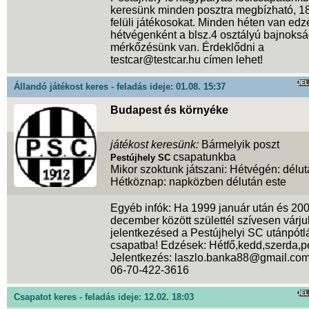
keresünk minden posztra megbízható, 1
felüli játékosokat. Minden héten van ed
hétvégenként a blsz.4 osztályú bajnoks
mérkőzésünk van. Érdeklődni a
testcar@testcar.hu címen lehet!
JE
Állandó játékost keres - feladás ideje: 01.08. 15:37
Budapest és környéke
játékost keresünk:
Bármelyik poszt
csapatunkba
Pestújhely SC
Mikor szoktunk játszani: Hétvégén: délut
Hétköznap: napközben délután este
Egyéb infók: Ha 1999 január után és 20
december között születtél szívesen várju
jelentkezésed a Pestújhelyi SC utánpótl
csapatba! Edzések: Hétfő,kedd,szerda,p
Jelentkezés: laszlo.banka88@gmail.co
06-70-422-3616
JE
Csapatot keres - feladás ideje: 12.02. 18:03