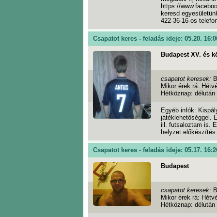
https://www.facebo
keresd egyesületü
422-36-16-os telef
Csapatot keres - feladás ideje: 05.20. 16:0
Budapest XV. és k
csapatot keresek:
B
Mikor érek rá: Hétv
Hétköznap: délután
Egyéb infók: Kispá
játéklehetőséggel. 
ill. futsaloztam is.
helyzet előkészítés
Csapatot keres - feladás ideje: 05.17. 16:2
Budapest
csapatot keresek:
B
Mikor érek rá: Hétv
Hétköznap: délután