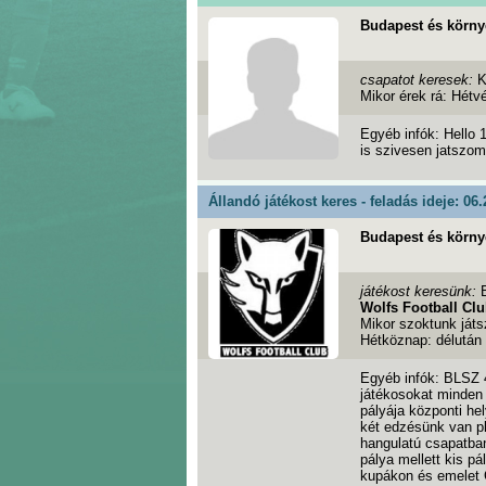
Budapest és körny
csapatot keresek:
Mikor érek rá: Hétv
Egyéb infók: Hello 
is szivesen jatszom
Állandó játékost keres - feladás ideje: 06.
Budapest és körny
játékost keresünk:
Wolfs Football Cl
Mikor szoktunk ját
Hétköznap: délután
Egyéb infók: BLSZ 
játékosokat minden 
pályája központi he
két edzésünk van p
hangulatú csapatban
pálya mellett kis p
kupákon és emelet C