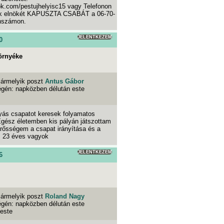
ok.com/pestujhelyisc15 vagy Telefonon
nk elnökét KAPUSZTA CSABÁT a 06-70-
onszámon.
JELENTKEZEM
0
örnyéke
ármelyik poszt
Antus Gábor
égén: napközben délután este
lyás csapatot keresek folyamatos
Egész életemben kis pályán játszottam
 Erősségem a csapat irányítása és a
. 23 éves vagyok
JELENTKEZEM
6
ármelyik poszt
Roland Nagy
égén: napközben délután este
 este