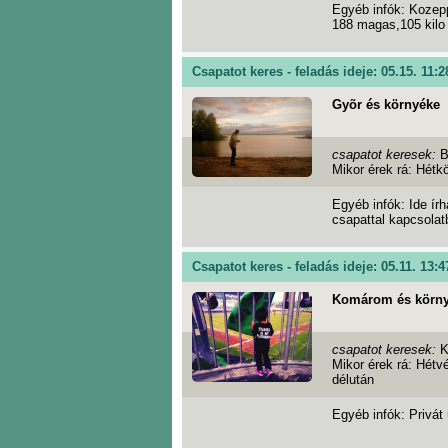
Egyéb infók: Kozep
188 magas,105 kilo
Csapatot keres - feladás ideje: 05.15. 11:2
Gyõr és környéke
csapatot keresek:
B
Mikor érek rá: Hétk
Egyéb infók: Ide ír
csapattal kapcsolat
Csapatot keres - feladás ideje: 05.11. 13:4
Komárom és körn
csapatot keresek:
Mikor érek rá: Hét
délután
Egyéb infók: Privát