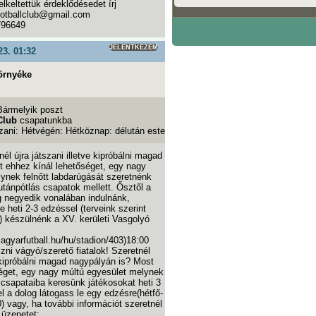
lkeltettük érdeklődésedet írj
ootballclub@gmail.com
796649
JELENTKEZEM
23. 01:32
örnyéke
Bármelyik poszt
Club
csapatunkba
zani: Hétvégén: Hétköznap: délután este
él újra játszani illetve kipróbálni magad
 ehhez kínál lehetőséget, egy nagy
ynek felnőtt labdarúgását szeretnénk
 utánpótlás csapatok mellett. Ősztől a
 negyedik vonalában indulnánk,
 heti 2-3 edzéssel (terveink szerint
) készülnénk a XV. kerületi Vasgolyó
agyarfutball.hu/hu/stadion/403)18:00
zni vágyó/szerető fiatalok! Szeretnél
e kipróbálni magad nagypályán is? Most
éget, egy nagy múltú egyesület melynek
csapataiba keresünk játékosokat heti 3
l a dolog látogass le egy edzésre(hétfő-
) vagy, ha további információt szeretnél
 üzenetet: