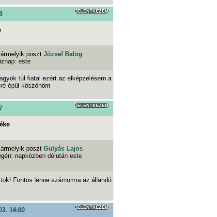
JELENTKEZEM
8
e
ármelyik poszt
József Balog
öznap: este
gyok túl fiatal ezért az elképzelésem a
köré épül köszönöm
JELENTKEZEM
7
éke
ármelyik poszt
Gulyás Lajos
égén: napközben délután este
ztok! Fontos lenne számomra az állandó
JELENTKEZEM
03. 14:00