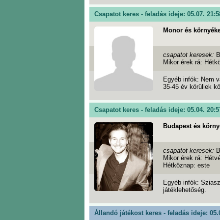
Csapatot keres - feladás ideje: 05.07. 21:5
Monor és környék
csapatot keresek:
B
Mikor érek rá: Hétk
Egyéb infók: Nem va
35-45 év körüliek 
Csapatot keres - feladás ideje: 05.04. 20:5
Budapest és körny
csapatot keresek:
B
Mikor érek rá: Hétv
Hétköznap: este
Egyéb infók: Szias
játéklehetőség.
Állandó játékost keres - feladás ideje: 05.