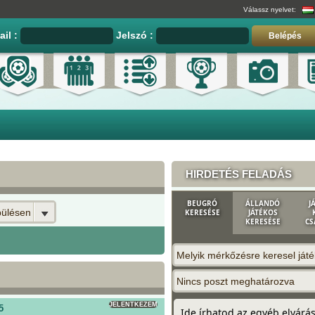
Válassz nyelvet:
ail :
Jelszó :
Belépés
HIRDETÉS FELADÁS
BEUGRÓ
ÁLLANDÓ
J
pülésen
KERESÉSE
JÁTÉKOS
KERESÉSE
CS
Melyik mérkőzésre keresel ját
Nincs poszt meghatározva
JELENTKEZEM
5