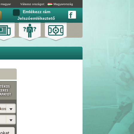
magyar
Válassz országot:
Magyarország
Emlékezz rám
Jelszóemlékeztető
ÁTÉKOS
KERES
APATOT
ékost?