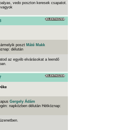
palyas, vedo poszton keresek csapatot.
 vagyok
JELENTKEZEM
8
ármelyik poszt
Máté Makk
öznap: délután
hatod az egyéb elvárásokat a leendő
ban.
JELENTKEZEM
7
yéke
Kapus
Gergely Ádám
végén: napközben délután Hétköznap:
 üzenetben.