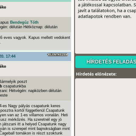
éke
Kapus
Bendegúz Tóth
égén: délután Hétköznap: délután
16 eves vagyok. Kapus mellett vedokent
.
JELENTKEZEM
20. 17:44
éke
Hírdetés előnézete:
Bármelyik poszt
ub
csapatunkba
szani: Hétvégén: napközben délután
 este
4-es Nagy pályás csapatunk keres
posztra kortól függetlenül.Csapatunk
lyen van az 1-es villamos vonalán. Heti
lusz mérkőzés. Ha szeretnél egy jó
 játszani itt a helyed Csapatunk nagy
ályán is szerepel mint bajnokságban mint
ageball tornákon is részt szoktunk