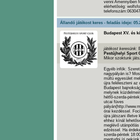
venni Amennyiben fe
elérhetőség: wolfsf
telefonszám:06304
Állandó játékost keres - feladás ideje: 05.
Budapest XV. és k
játékost keresünk:
Pestújhelyi Sport 
Mikor szoktunk játs
Egyéb infók: Szeretn
nagypályán is? Most
múltú egyesület mel
újra feléleszteni az
Budapest bajnokság
melynek küzdelmeire
hétfő-szerda-péntek
utcai füves
pályán(http://www.m
órai kezdéssel. Foci
újra játszani illetv
ehhez kínál lehetős
meglévő utánpótlás 
edzéssel. Ha érdeke
szerda-péntek 18:00
megtudni írj nekünk