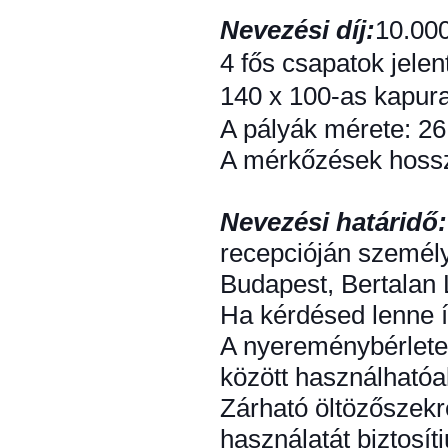
Nevezési díj:
10.000
4 fős csapatok jele
140 x 100-as kapura 
A pályák mérete: 2
A mérkőzések hossz
Nevezési határidő
recepcióján személy
Budapest, Bertalan 
Ha kérdésed lenne í
A nyereménybérlete
között használhatóa
Zárható öltözőszekr
használatát biztosí