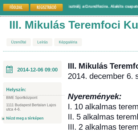
FŐOLDAL
REGISZTRÁCIÓ
Gyere és regisztrálj a Grundfocira. Alakíts csapatot 
III. Mikulás Teremfoci K
Üzenőfal
Leírás
Képgaléria
III. Mikulás Terem
2014-12-06 09:00
2014. december 6. 
Helyszín:
Nyeremények:
BME Sportközpont
I. 10 alkalmas tere
1111 Budapest Bertalan Lajos
utca 4-6.
II. 5 alkalmas tere
Nézd meg a térképen
III. 2 alkalmas ter