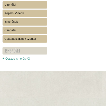
Üzenőfal
Képek / Videók
Ismerősök
Csapatai
Csapatok akinek szurkol
ISMERŐSEI
Összes ismerős (0)