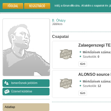
FŐOLDAL
REGISZTRÁCIÓ
Gyere és regisztrálj a Grundfocira. Alakíts csapatot és játssz máso
B. Óházy
Játékos
Csapatai
Zalaegerszegi T
Mérkőzések száma
Szurkolók:
0
férfi
ALONSO source 
Mérkőzések száma
Ismerősnek jelölöm
Szurkolók:
12
Üzenet küldése
férfi
Adatlap