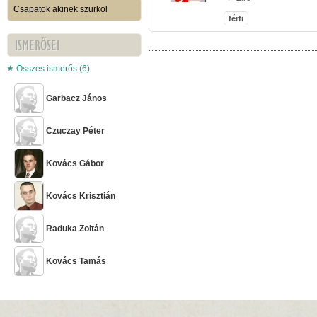
Csapatok akinek szurkol
férfi
ISMERŐSEI
Összes ismerős (6)
Garbacz János
Czuczay Péter
Kovács Gábor
Kovács Krisztián
Raduka Zoltán
Kovács Tamás