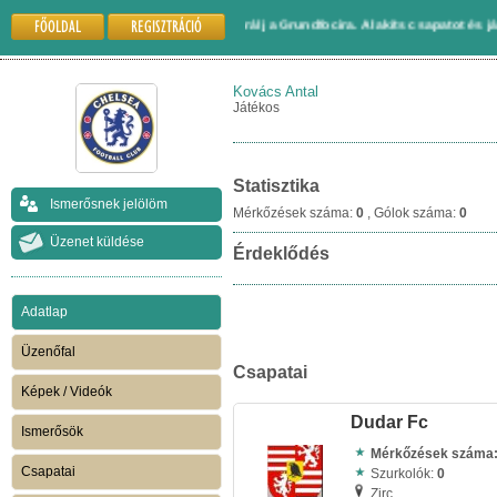
FŐOLDAL
REGISZTRÁCIÓ
Gyere és regisztrálj a Grundfocira. Alakíts csapatot és játssz máso
Kovács Antal
Játékos
Statisztika
Ismerősnek jelölöm
Mérkőzések száma:
0
, Gólok száma:
0
Üzenet küldése
Érdeklődés
Adatlap
Üzenőfal
Csapatai
Képek / Videók
Dudar Fc
Ismerősök
Mérkőzések száma
Csapatai
Szurkolók:
0
Zirc