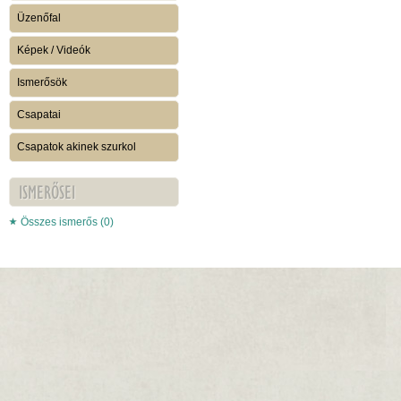
Üzenőfal
Képek / Videók
Ismerősök
Csapatai
Csapatok akinek szurkol
ISMERŐSEI
Összes ismerős (0)