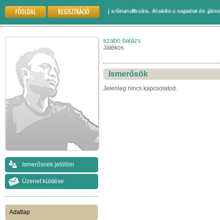
FŐOLDAL
REGISZTRÁCIÓ
Gyere és regisztrálj a Grundfocira. Alakíts csapatot és játssz másokka
szabó balázs
Játékos
Ismerősök
Jelenleg nincs kapcsolatod.
Ismerősnek jelölöm
Üzenet küldése
Adatlap