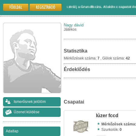
FŐOLDAL
REGISZTRÁCIÓ
Gyere és regisztrálj a Grundfocira. Alakíts csapatot és játssz
Nagy dávid
Játékos
Statisztika
Mérkőzések száma:
7
, Gólok száma:
42
Érdeklődés
Csapatai
Ismerősnek jelölöm
Üzenet küldése
lúzer fccd
Mérkőzések száma
Szurkolók:
0
Adatlap