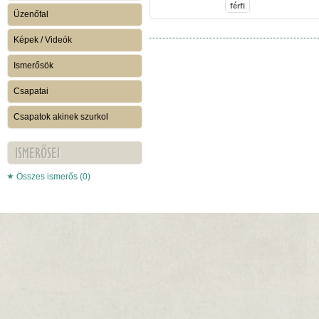
férfi
Üzenőfal
Képek / Videók
Ismerősök
Csapatai
Csapatok akinek szurkol
ISMERŐSEI
Összes ismerős (0)