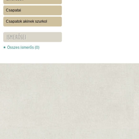
Csapatai
Csapatok akinek szurkol
ISMERŐSEI
Összes ismerős (0)