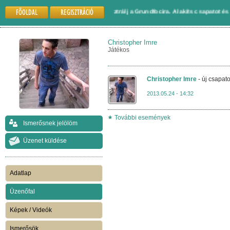
FŐOLDAL
REGISZTRÁCIÓ
Gyere és regisztrálj a Grundfocira. Alakíts csapatot és játssz más
Christopher Imre
Játékos
Christopher Imre
- új csapato
2013.05.24 - 14:32
További események
Ismerősnek jelölöm
Üzenet küldése
Adatlap
Üzenőfal
Képek / Videók
Ismerősök