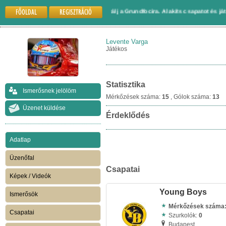
FŐOLDAL
REGISZTRÁCIÓ
Gyere és regisztrálj a Grundfocira. Alakíts csapatot és játssz mások
Levente Varga
Játékos
Statisztika
Ismerősnek jelölöm
Mérkőzések száma:
15
, Gólok száma:
13
Üzenet küldése
Érdeklődés
Adatlap
Üzenőfal
Csapatai
Képek / Videók
Young Boys
Ismerősök
Mérkőzések száma
Csapatai
Szurkolók:
0
Budapest