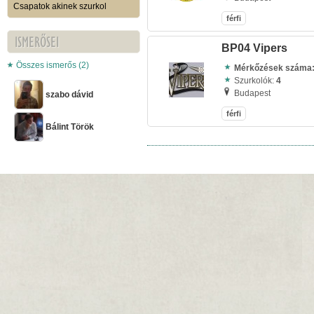
Csapatok akinek szurkol
férfi
ISMERŐSEI
BP04 Vipers
Összes ismerős (2)
Mérkőzések száma
Szurkolók:
4
Budapest
szabo dávid
férfi
Bálint Török