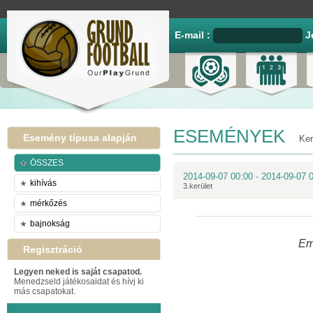
E-mail :
J
ESEMÉNYEK
Esemény típusa alapján
Ker
ÖSSZES
2014-09-07 00:00 - 2014-09-07 
kihívás
3.kerület
mérkőzés
bajnokság
Em
Regisztráció
Legyen neked is saját csapatod.
Menedzseld játékosaidat és hívj ki
más csapatokat.