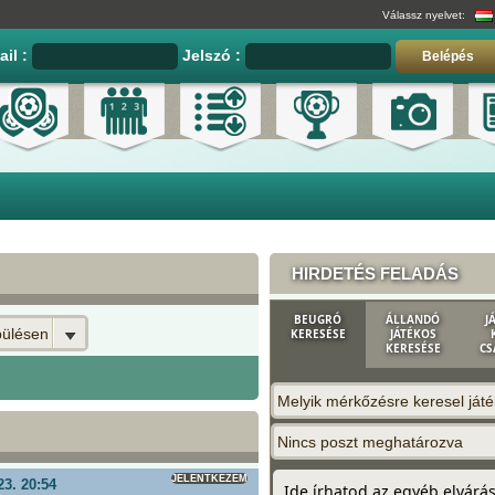
Válassz nyelvet:
ail :
Jelszó :
Belépés
HIRDETÉS FELADÁS
BEUGRÓ
ÁLLANDÓ
J
pülésen
KERESÉSE
JÁTÉKOS
KERESÉSE
CS
Melyik mérkőzésre keresel ját
Nincs poszt meghatározva
JELENTKEZEM
23. 20:54