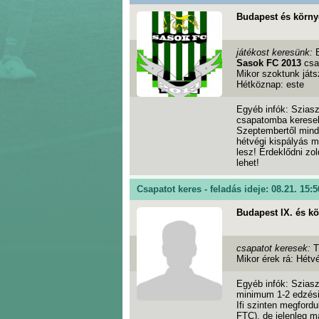
Budapest és körny
játékost keresünk:
Sasok FC 2013
csa
Mikor szoktunk játs
Hétköznap: este
Egyéb infók: Szias
csapatomba keresek
Szeptembertől mind
hétvégi kispályás m
lesz! Érdeklődni z
lehet!
Csapatot keres - feladás ideje: 08.21. 15:5
Budapest IX. és k
csapatot keresek:
T
Mikor érek rá: Hétv
Egyéb infók: Sziasz
minimum 1-2 edzési
Ifi szinten megfor
FTC), de jelenleg m