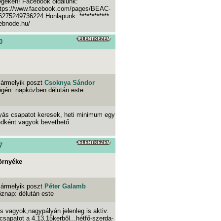
égeken! Facebook oldalunk:
* https://www.facebook.com/pages/BEAC-
75249736224 Honlapunk: ************
webnode.hu/
JELENTKEZEM
0
ármelyik poszt
Csoknya Sándor
égén: napközben délután este
lyás csapatot keresek, heti minimum egy
védként vagyok bevethető.
JELENTKEZEM
7
örnyéke
ármelyik poszt
Péter Galamb
öznap: délután este
s vagyok,nagypályán jelenleg is aktiv.
csapatot a 4,13,15kerből...hétfő-szerda-