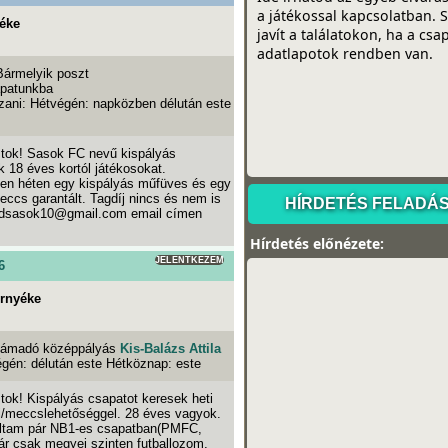
éke
Bármelyik poszt
patunkba
zani: Hétvégén: napközben délután este
ztok! Sasok FC nevű kispályás
 18 éves kortól játékosokat.
en héten egy kispályás műfüves és egy
eccs garantált. Tagdíj nincs és nem is
oldsasok10@gmail.com email címen
Hírdetés előnézete:
JELENTKEZEM
6
örnyéke
ámadó középpályás
Kis-Balázs Attila
égén: délután este Hétköznap: este
tok! Kispályás csapatot keresek heti
/meccslehetőséggel. 28 éves vagyok.
dultam pár NB1-es csapatban(PMFC,
ár csak megyei szinten futballozom,