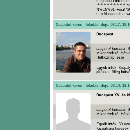
megadott elérhetős
*******************
N%C5%91i-Foci/7362
http://beacnoifoci.
Csapatot keres - feladás ideje: 08.17. 18:1
Budapest
csapatot keresek:
B
Mikor érek rá: Hétv
Hétköznap: este
Egyéb infók: Kispá
játékkal, főleg hát
Csapatot keres - feladás ideje: 08.14. 12:1
Budapest XV. és k
csapatot keresek:
B
Mikor érek rá: Hétk
Egyéb infók: 30 éve
Kispályára keresek 