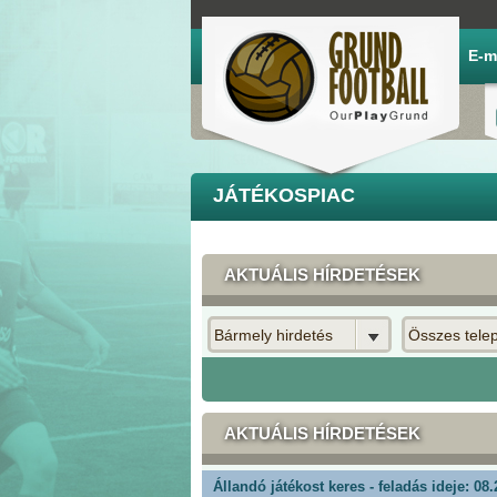
E-m
JÁTÉKOSPIAC
AKTUÁLIS HÍRDETÉSEK
Bármely hirdetés
Összes tele
AKTUÁLIS HÍRDETÉSEK
Állandó játékost keres - feladás ideje: 08.