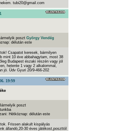
 nekem. tubi20@gmail.com
JELENTKEZEM
1
ármelyik poszt
György Vendég
öznap: délután este
tok! Csapatot keresek, bármilyen
öbb mint 10 éve abbahagytam, most 38
őleg Budapest északi részén vagy jól
en, hetente 1 vagy 2 alkalommal,
n jó. Üdv Gyuri 20/9-466-202
JELENTKEZEM
06. 19:59
éke
Bármelyik poszt
tunkba
zani: Hétköznap: délután este
tok. Frissen alakult kispályás
k állandó,20-30 éves játékost,poszttól