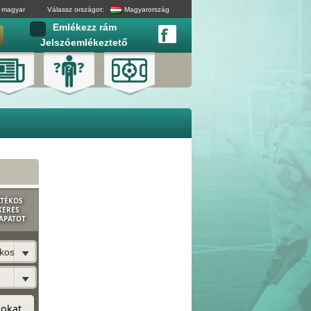
magyar
Válassz országot:
Magyarország
Emlékezz rám
Jelszóemlékeztető
ÁTÉKOS
KERES
APATOT
ékost?