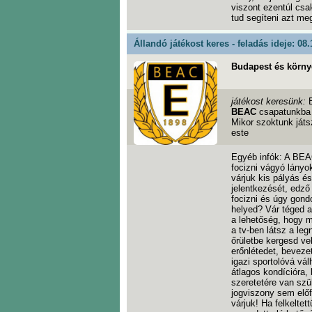
viszont ezentúl csa
tud segíteni azt me
Állandó játékost keres - feladás ideje: 08.
Budapest és körny
játékost keresünk:
BEAC
csapatunkba
Mikor szoktunk ját
este
Egyéb infók: A BEA
focizni vágyó lányo
várjuk kis pályás é
jelentkezését, edző
focizni és úgy gond
helyed? Vár téged az
a lehetőség, hogy 
a tv-ben látsz a le
őrületbe kergesd vel
erőnlétedet, beveze
igazi sportolóvá vá
átlagos kondícióra, 
szeretetére van szü
jogviszony sem előfe
várjuk! Ha felkeltet