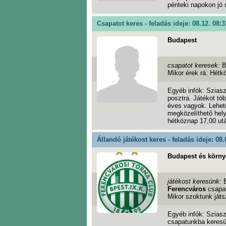
pénteki napokon jó
Csapatot keres - feladás ideje: 08.12. 08:3
Budapest
csapatot keresek:
B
Mikor érek rá: Hétk
Egyéb infók: Sziasz
posztra. Játékot t
éves vagyok. Lehet
megközelíthető hely
hétköznap 17,00 utá
Állandó játékost keres - feladás ideje: 08.
Budapest és körny
játékost keresünk:
Ferencváros
csapa
Mikor szoktunk játs
Egyéb infók: Sziasz
csapatunkba keresün