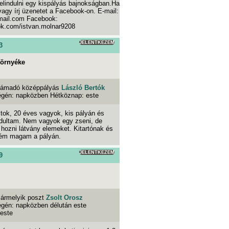
 elindulni egy kispályás bajnokságban.Ha
, vagy írj üzenetet a Facebook-on. E-mail:
mail.com Facebook:
ok.com/istvan.molnar9208
JELENTKEZEM
3
környéke
ámadó középpályás
László Bertók
végén: napközben Hétköznap: este
tok, 20 éves vagyok, kis pályán és
dultam. Nem vagyok egy zseni, de
 hozni látvány elemeket. Kitartónak és
ém magam a pályán.
JELENTKEZEM
9
ármelyik poszt
Zsolt Orosz
égén: napközben délután este
 este