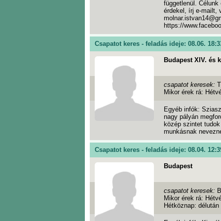
függetlenül. Célunk
érdekel, írj e-mailt
molnar.istvan14@g
https://www.facebo
Csapatot keres - feladás ideje: 08.06. 18:3
Budapest XIV. és 
csapatot keresek:
T
Mikor érek rá: Hét
Egyéb infók: Sziasz
nagy pályán megfor
közép szintet tudok
munkásnak nevezn
Csapatot keres - feladás ideje: 08.04. 12:3
Budapest
csapatot keresek:
B
Mikor érek rá: Hétv
Hétköznap: délután