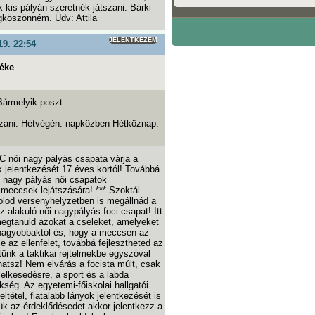
k kis pályán szeretnék játszani. Bárki
gköszönném. Üdv: Attila
JELENTKEZEM
19. 22:54
éke
Bármelyik poszt
szani: Hétvégén: napközben Hétköznap:
C női nagy pályás csapata várja a
k jelentkezését 17 éves kortól! Továbbá
s nagy pályás női csapatok
 meccsek lejátszására! *** Szoktál
olod versenyhelyzetben is megállnád a
 alakuló női nagypályás foci csapat! Itt
megtanuld azokat a cseleket, amelyeket
gnagyobbaktól és, hogy a meccsen az
e az ellenfelet, továbbá fejlesztheted az
tünk a taktikai rejtelmekbe egyszóval
lhatsz! Nem elvárás a focista múlt, csak
lelkesedésre, a sport és a labda
kség. Az egyetemi-főiskolai hallgatói
ltétel, fiatalabb lányok jelentkezését is
tük az érdeklődésedet akkor jelentkezz a