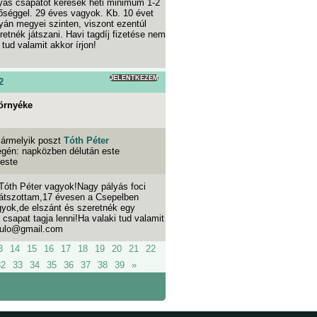
lyás csapatot keresek heti minimum 1-2
őséggel. 29 éves vagyok. Kb. 10 évet
yán megyei szinten, viszont ezentúl
retnék játszani. Havi tagdíj fizetése nem
tud valamit akkor írjon!
JELENTKEZEM
2
örnyéke
ármelyik poszt
Tóth Péter
égén: napközben délután este
 este
 Tóth Péter vagyok!Nagy pályás foci
játszottam,17 évesen a Csepelben
gyok,de elszánt és szeretnék egy
 csapat tagja lenni!Ha valaki tud valamit
csulo@gmail.com
3
14
15
16
17
18
19
20
21
22
32
33
34
35
36
37
38
39
»