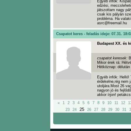
Egyéb infók: Kispá
edzési, meccslehet
játszottam nagy pál
csak kis pályán sze
probléma. Ha valaki 
asrc@freemail.hu
Csapatot keres - feladás ideje: 07.31. 18:0
Budapest XX. és k
csapatot keresek:
B
Mikor érek rá: Hétv
Hétköznap: délután
Egyéb infók: Helló!
érdekelne,rég nem 
utoljára.Most 26 va
nagyon jó és fejlődő
akkor írjon! petak
«
1
2
3
4
5
6
7
8
9
10
11
12
1
25
23
24
26
27
28
29
30
31